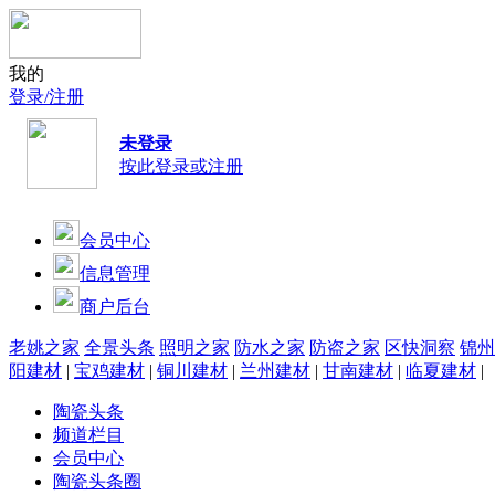
我的
登录/注册
未登录
按此登录或注册
会员中心
信息管理
商户后台
老姚之家
全景头条
照明之家
防水之家
防盗之家
区快洞察
锦州
阳建材
|
宝鸡建材
|
铜川建材
|
兰州建材
|
甘南建材
|
临夏建材
|
陶瓷头条
频道栏目
会员中心
陶瓷头条圈