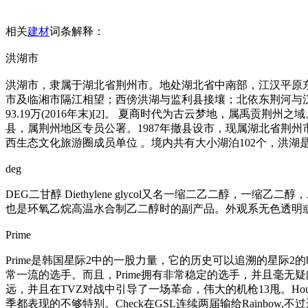
相关
建材
词条解释：
洪湖市
洪湖市，隶属于湖北省荆州市。地处湖北省中南部，江汉平原东南端，以洪湖而
市及临湘市隔江相望；西傍洪湖与监利县接壤；北依东荆河与汉南
93.19万(2016年末)[2]。 夏商时代为古云梦地，属禹
县，属荆州地区专员公署。1987年撤县设市，现属湖北省荆
西生态文化旅游圈成员单位 。境内共有大小湖泊102个，洪湖
deg
DEG二甘醇 Diethylene glycol又名一缩二乙二醇，一缩乙二醇
也是环氧乙烷高温水合制乙二醇时的副产品。外观系无色透明
Prime
Prime是韩国星际2中的一股力量，它的历史可以追溯的星际2的b
常一流的选手。而且，Prime拥有非常稳定的选手，并且毫无疑
远，并且在TVZ对战中引导了一场革命，伟大的机枪13甩。Hou
季都表现的不够特别。Check在GSL连续两届输给Rainbow,不