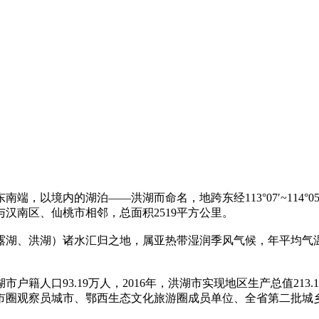
境内的湖泊——洪湖而命名，地跨东经113°07′~114°05′，
汉南区、仙桃市相邻，总面积2519平方公里。
湖、洪湖）诸水汇归之地，属亚热带湿润季风气候，年平均气温1
湖市户籍人口93.19万人，2016年，洪湖市实现地区生产总值213
市圈观察员城市、鄂西生态文化旅游圈成员单位、全省第二批城