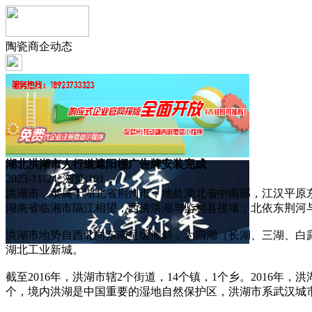
陶瓷商企动态
湖北洪湖市人行道遮阳棚广告牌安装完成
2023-11-24 浏览:
101
洪湖市，隶属于湖北省荆州市，地处湖北省中南部，江汉平原东南端，以
湖南省临湘市隔江相望；西傍洪湖与监利县接壤；北依东荆河与
洪湖市地势自西北向东南呈缓倾斜，为四湖（长湖、三湖、白露
湖北工业新城。
截至2016年，洪湖市辖2个街道，14个镇，1个乡。2016年，洪
个，境内洪湖是中国重要的湿地自然保护区，洪湖市系武汉城