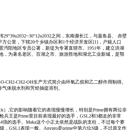
39u2032~30°12u2032之间，东南濒长江，与嘉鱼县、 赤壁
公里，下辖20个乡镇办区和1个经济开发区[1]，户籍人口
堤设置沔阳地区专员公署，新堤为专署直辖市。1951年，建立洪湖
之地，为著名老区、百湖之市、旅游胜地和湖北工业新城，是鄂
yjCH2-O-CH2-CH2-OH生产方式简介由环氧乙烷和乙二醇作用制得。
作气体脱水剂和芳烃抽提溶剂。
ck）,它的影响随着它的表现慢慢增长，特别是Prime拥有两位非
王是Prime里目前表现最好的选手，GSL2和3都走的非常
SL4强的选手。Maka这个小正太依然是战队的支柱，不过每个赛
，GSL1表现一般。Anypro是prime中第六位S级，不过原文作