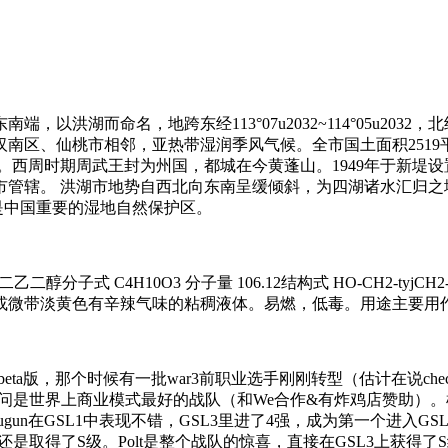
命名，地跨东经113°07u2032~114°05u2032，北纬29°
区、仙桃市相邻，亚热带湿润季风气候。全市国土面积2519平方
贡荆州之域。西周时期周武王封为州国，都城在今黄蓬山。1949年于新
州市管辖。 洪湖市地势自西北向东南呈缓倾斜，为四湖诸水汇归
是中国重要的湿地自然保护区。
，二乙二醇分子式 C4H10O3 分子量 106.12结构式 HO-CH2-t
或微带淡黄色有辛辣气味的粘稠液体。易燃，低毒。用途主要用
eta版，那个时候有一批war3前职业选手刚刚转型（估计在说che
问是世界上商业模式最好的战队（和We合作&有炸鸡店赞助）。枪兵
gun在GSL1中表现不错，GSL3里进了4强，成为第一个进入G
过还是取得了S级。Polt是整个战队的惊喜，直接在GSL3上获得了S级