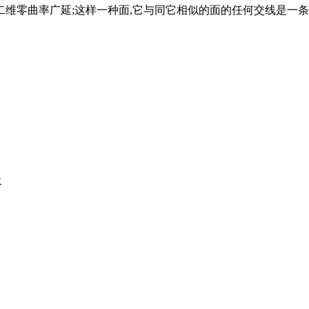
一种二维零曲率广延;这样一种面,它与同它相似的面的任何交线是一
级