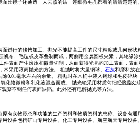
面比镜子还通透，人去照的话，连细微毛孔都看的清清楚楚的。不
表面进行的修饰加工。抛光不能提高工件的尺寸精度或几何形状
层帆布、毛毡或皮革叠制而成，两侧用金属圆板夹紧，其轮缘涂
件表面产生滚压和微量切削，从而获得光亮的加工表面，表面粗糙度
，常采用滚筒抛光的方法。 粗抛时将大量钢球、
石灰
和磨料放在
除0.01毫米左右的余量。 精抛时在木桶中装入钢球和毛皮碎
的氧化铬微粉和乳化液混合而成。 抛光轮采用材质匀细经脱脂处
微镜下观察不到任何表面缺陷。此外还有电解抛光等方法。
持原有实物形态和功能的生产资料和物质资料的总称。设备有通
专用设备包括矿山专用设备、化工专用设备、航空航天专用设备