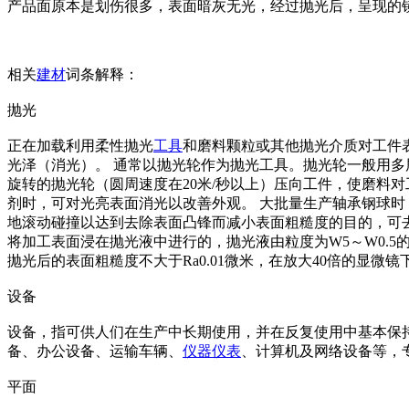
产品面原本是划伤很多，表面暗灰无光，经过抛光后，呈现的镜
相关
建材
词条解释：
抛光
正在加载利用柔性抛光
工具
和磨料颗粒或其他抛光介质对工件
光泽（消光）。 通常以抛光轮作为抛光工具。抛光轮一般用多
旋转的抛光轮（圆周速度在20米/秒以上）压向工件，使磨料对工
剂时，可对光亮表面消光以改善外观。 大批量生产轴承钢球时
地滚动碰撞以达到去除表面凸锋而减小表面粗糙度的目的，可去
将加工表面浸在抛光液中进行的，抛光液由粒度为W5～W0.5
抛光后的表面粗糙度不大于Ra0.01微米，在放大40倍的显
设备
设备，指可供人们在生产中长期使用，并在反复使用中基本保
备、办公设备、运输车辆、
仪器
仪表
、计算机及网络设备等，
平面