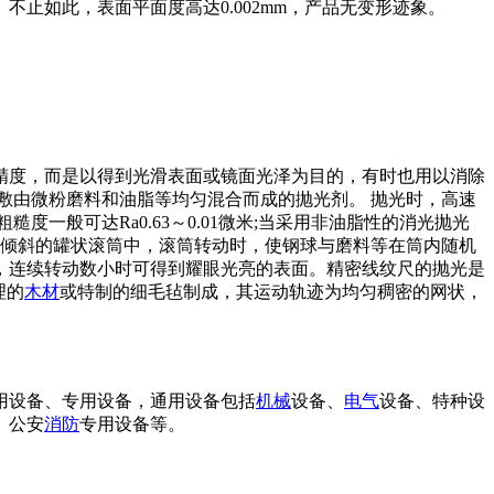
止如此，表面平面度高达0.002mm，产品无变形迹象。
精度，而是以得到光滑表面或镜面光泽为目的，有时也用以消除
敷由微粉磨料和油脂等均匀混合而成的抛光剂。 抛光时，高速
一般可达Ra0.63～0.01微米;当采用非油脂性的消光抛光
倾斜的罐状滚筒中，滚筒转动时，使钢球与磨料等在筒内随机
块，连续转动数小时可得到耀眼光亮的表面。精密线纹尺的抛光是
理的
木材
或特制的细毛毡制成，其运动轨迹为均匀稠密的网状，
用设备、专用设备，通用设备包括
机械
设备、
电气
设备、特种设
、公安
消防
专用设备等。