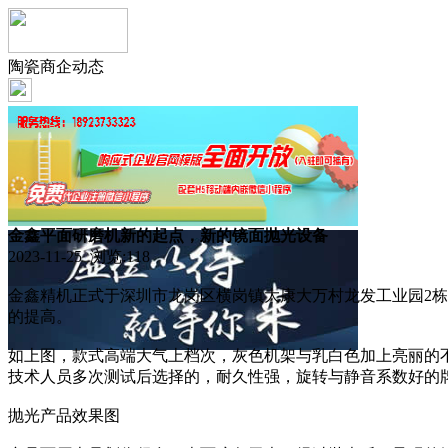
陶瓷商企动态
金鑫平面研磨机新的起点，新的镜面抛光设备
2023-11-25 浏览:
118
金鑫精机正式于深圳市龙岗区横岗镇大康大万村龙发工业园2
的提高。
如上图，款式高端大气上档次，灰色机架与乳白色加上亮丽的
技术人员多次测试后选择的，耐久性强，旋转与静音系数好的
抛光产品效果图