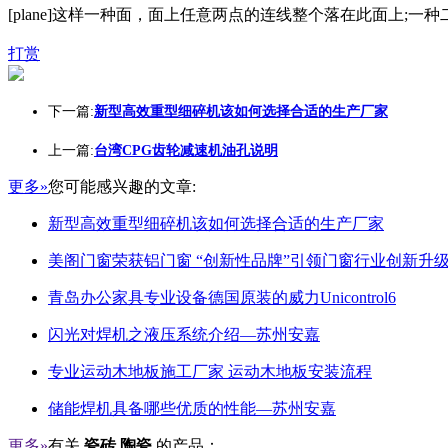
[plane]这样一种面，面上任意两点的连线整个落在此面上;
打赏
下一篇:
新型高效重型细碎机该如何选择合适的生产厂家
上一篇:
台湾CPG齿轮减速机油孔说明
更多»
您可能感兴趣的文章:
新型高效重型细碎机该如何选择合适的生产厂家
美阁门窗荣获铝门窗 “创新性品牌”引领门窗行业创新升
青岛办公家具专业设备德国原装的威力Unicontrol6
闪光对焊机之液压系统介绍—苏州安嘉
专业运动木地板施工厂家 运动木地板安装流程
储能焊机具备哪些优质的性能—苏州安嘉
更多»
有关
瓷砖 陶瓷
的产品：