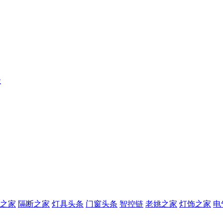
级
之家
隔断之家
灯具头条
门窗头条
智控链
老姚之家
灯饰之家
电