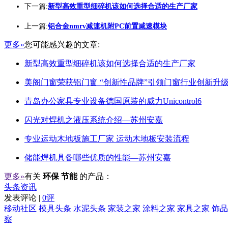
下一篇:
新型高效重型细碎机该如何选择合适的生产厂家
上一篇:
铝合金nmrv减速机附PC前置减速模块
更多»
您可能感兴趣的文章:
新型高效重型细碎机该如何选择合适的生产厂家
美阁门窗荣获铝门窗 “创新性品牌”引领门窗行业创新升
青岛办公家具专业设备德国原装的威力Unicontrol6
闪光对焊机之液压系统介绍—苏州安嘉
专业运动木地板施工厂家 运动木地板安装流程
储能焊机具备哪些优质的性能—苏州安嘉
更多»
有关
环保 节能
的产品：
头条资讯
发表评论 |
0评
移动社区
模具头条
水泥头条
家装之家
涂料之家
家具之家
饰品
察