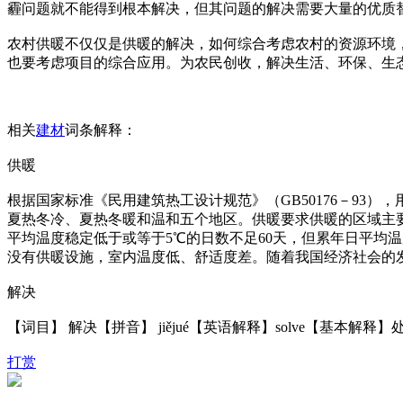
霾问题就不能得到根本解决，但其问题的解决需要大量的优质
农村供暖不仅仅是供暖的解决，如何综合考虑农村的资源环境
也要考虑项目的综合应用。为农民创收，解决生活、环保、生
相关
建材
词条解释：
供暖
根据国家标准《民用建筑热工设计规范》（GB50176－93
夏热冬冷、夏热冬暖和温和五个地区。供暖要求供暖的区域主要
平均温度稳定低于或等于5℃的日数不足60天，但累年日平均
没有供暖设施，室内温度低、舒适度差。随着我国经济社会的
解决
【词目】 解决【拼音】 jiějué【英语解释】solve【基本解
打赏