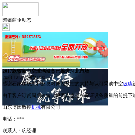
陶瓷商企动态
2017款较新中空玻璃设备已推进河北市场
2023-12-25 浏览:
100
感谢石家庄杨总和赵总对博因数控的支持与认可采购中空
玻璃
由于客户订货周期较短，博因人也是在保证设备质量的前提下
山东博因数控
机械
有限公司
电话：***
联系人：巩经理