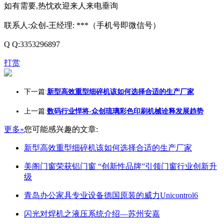
如有需要,热忱欢迎来人来电垂询
联系人:众创-王经理: ***（手机号即微信号）
Q Q:3353296897
打赏
下一篇:
新型高效重型细碎机该如何选择合适的生产厂家
上一篇:
数码行业悍将-众创琉璃彩色印刷机械诠释发展趋势
更多»
您可能感兴趣的文章:
新型高效重型细碎机该如何选择合适的生产厂家
美阁门窗荣获铝门窗 “创新性品牌”引领门窗行业创新升
级
青岛办公家具专业设备德国原装的威力Unicontrol6
闪光对焊机之液压系统介绍—苏州安嘉