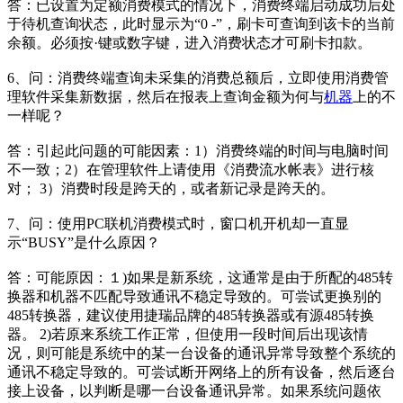
答：已设置为定额消费模式的情况下，消费终端启动成功后处
于待机查询状态，此时显示为“0 -”，刷卡可查询到该卡的当前
余额。必须按·键或数字键，进入消费状态才可刷卡扣款。
6、问：消费终端查询未采集的消费总额后，立即使用消费管
理软件采集新数据，然后在报表上查询金额为何与
机器
上的不
一样呢？
答：引起此问题的可能因素：1）消费终端的时间与电脑时间
不一致；2）在管理软件上请使用《消费流水帐表》进行核
对； 3）消费时段是跨天的，或者新记录是跨天的。
7、问：使用PC联机消费模式时，窗口机开机却一直显
示“BUSY”是什么原因？
答：可能原因：１)如果是新系统，这通常是由于所配的485转
换器和机器不匹配导致通讯不稳定导致的。可尝试更换别的
485转换器，建议使用捷瑞品牌的485转换器或有源485转换
器。 2)若原来系统工作正常，但使用一段时间后出现该情
况，则可能是系统中的某一台设备的通讯异常导致整个系统的
通讯不稳定导致的。可尝试断开网络上的所有设备，然后逐台
接上设备，以判断是哪一台设备通讯异常。如果系统问题依