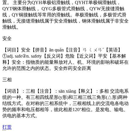
置。 主要分为QYH单极铝滑触线，QYHT单极铜滑触线，
QYT钢体滑触线， QYG多极管式滑触线，QYW无接缝滑触
线，QY铜接触线等常用的滑触线。单极滑触线，多极管式滑
触线，无接缝滑触线属于安全滑触线，钢体滑触线属于非安全
滑触线。
安全
【词目】安全【拼音】ān quán【注音】ㄢ ㄑㄨㄢˊ【英语】
①adj. safe②n. safety【反义词】危险【近义词】平安【基本解
释】安全：指物质的能量释放对人、机、环境的影响和破坏在
允许的范围之内的状态。安全炸药安全距离
三相
【词语】：三相【注音】：sān xiàng【释义】：多相 交流电系
统的一种。有三相四线星形(y形)和三相三线三角形(△形)两种
结线方式。在对称的三相系统中，三根相线上的交流电各电动
势的频率和电压都相等，彼此相差120°相位。是发电、输电、
供电的基本方式。
打赏