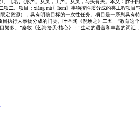
1、【名】(形声。从页，工声。从页，与头有关。本义：脖子的后部)2、
二、项目：xiàng mù〖Item〗事物按性质分成的类工程项目
、限定资源），具有明确目标的一次性任务。项目是一系列具有
项目执行人事物分成的门类。叶圣陶《倪焕之》二五：“教育这个
目繁多。”秦牧《艺海拾贝·核心》：“生动的语言和丰富的词汇
级