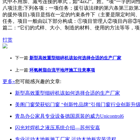
式中不用加、减号连接的单式，如“4ax2”。姓。“项”一字的词性
八项注意;下列各项；一项任务；援引该法律的第六条第三款第二项
的援外项目).项目是指在一定的约束条件下（主要是限定时间
任务。项目一般由以下部分构成：①项目管理人②项目内容③
篇二：“它们的式样、大小、制造的材料、使用的方法等等，项
打赏
下一篇:
新型高效重型细碎机该如何选择合适的生产厂家
上一篇:
环氧树脂自流平地坪施工注意事项
更多»
您可能感兴趣的文章:
新型高效重型细碎机该如何选择合适的生产厂家
美阁门窗荣获铝门窗 “创新性品牌”引领门窗行业创新升
青岛办公家具专业设备德国原装的威力Unicontrol6
闪光对焊机之液压系统介绍—苏州安嘉
专业运动木地板施工厂家 运动木地板安装流程