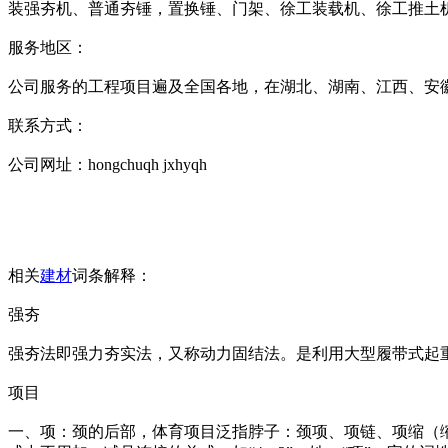
装强夯机、普通夯锤，置换锤、门架、徐工装载机、徐工推土
服务地区：
公司服务的工程项目遍及全国各地，在湖北、湖南、江西、安
联系方式：
公司网址：ho
ngchuqh jxhyqh
相关
建材
词条解释：
强夯
强夯法即强力夯实法，又称动力固结法。是利用大型履带式起重机
项目
一、项：颈的后部，体育项目泛指脖子：颈项、项链、项缩（