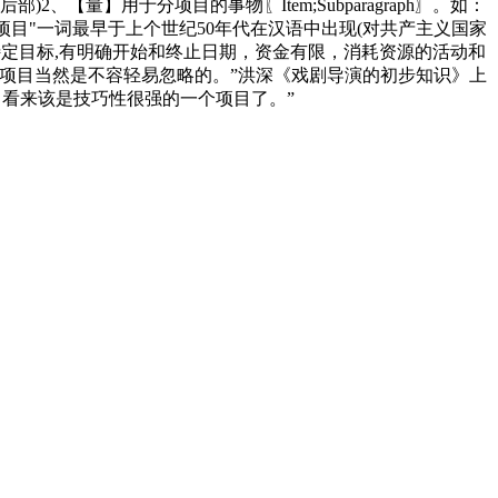
【量】用于分项目的事物〖Item;Subparagraph〗。如：
"项目"一词最早于上个世纪50年代在汉语中出现(对共产主义国家
特定目标,有明确开始和终止日期，资金有限，消耗资源的活动和
项目当然是不容轻易忽略的。”洪深《戏剧导演的初步知识》上
，看来该是技巧性很强的一个项目了。”