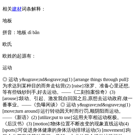
相关
建材
词条解释：
地板
拼音：地板 dì bǎn
欧氏
欧姓的起源有：
运动
◎ 运动 y&ugrave;nd&ograve;ng(1) [arrange things through pull]∶
为求达到某种目的而奔走钻营(2) [raise]∶张罗、准备心里还想,
等有些钱钞到手,好去运动。——《二刻拍案惊奇》(3)
[arouse]∶鼓动、引起、激发我自回国之后,原想去运动政府,做一
番事业。——《负曝闲谈》◎ 运动 y&ugrave;nd&ograve;ng(1)
[move;turn around]∶运行转动因天时而行罚,顺阴阳而运动。
——《新语》(2) [utilize;put to use]∶运用夫宰相运动枢极。——
《后汉书》(3) [motion]∶物体位置不断改变的现象直线运动(4)
[sports]∶可促进身体健康的身体活动排球运动(5) [movement]∶向