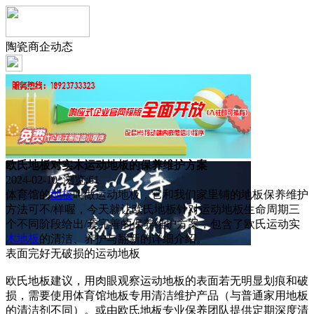
陶瓷商企动态
欧氏地板对实木运动地板的保养维护方案
2024-02-10 浏览:
61
体育馆的
地板
叫做运动地板，它和我们家里铺的地板保养维护
方法可不/样喔，今天就让欧氏地板针对运动地板生命周期三
个不同阶段给出/套完善的保养维护方案，包含了欧氏运动实
木地板
的清洁、养护与翻新的详细介绍。
表面完好无破损的运动地板
欧氏地板建议，用肉眼观察运动地板的表面若无明显划痕和破
损，需要使用体育馆地板专用清洁维护产品（与普通家用地板
的清洁剂不同）。或由欧氏地板专业保养团队提供定期深度清