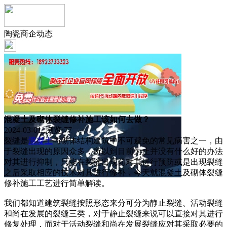
陶瓷商企动态
混凝土及砌体裂缝修补施工该如何去做？
2024-03-01 浏览:
77
裂缝是
混凝土
与砌体结构建筑中不可避免的常见病害之一，由
于裂缝出现的原因众多，所以到目前为止并没有什么好的办法
对其进行抑制，只能在裂缝出现前对其进行预防或是出现裂缝
之后采取相应的技术对其进行修补，今天就混凝土及砌体裂缝
修补施工工艺进行简单解读。
我们都知道建筑裂缝按照形态来分可分为静止裂缝、活动裂缝
和尚在发展的裂缝三类，对于静止裂缝来说可以直接对其进行
修复处理，而对于活动裂缝和尚在发展裂缝应对其采取必要的