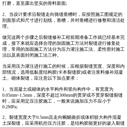
打磨，直至露出坚实的骨料新面;
2、当设计要求沿裂缝走向骑缝凿槽时，应按照施工图规定的
剖面形式和尺寸进行划线，凿槽，并对凿槽进行修整和清洁处
理。
做完这两个步骤之后裂缝修补工程前期准备工作就已经基本完
成，接下来就应选择合理的加固施工方法对裂缝进行修复处
理，常用的加固施工方法分为压力灌注施工法、柔性密封施工
法以及表面封闭施工法三种。
当采用压力灌注进行施工的时候，应根据裂缝宽度、深度和内
部情况，选用低黏度结构胶(卡本裂缝胶)或者注浆料修补混凝
土、砌体裂缝，应注意以下加点要求：
1、当混凝土或砌体的水平构件和竖向构件中，有宽度为
0.05mm~1.5mm，深度不超过300mm的贯穿或不贯穿裂缝裂缝
时，应采用定压注胶施工，一般来说施加压力不应小于
0.2MPa;
2、裂缝宽度大于0.5mm且走向蜿蜒曲折或体积较大构件混凝
土深裂缝，应采用机控压力注胶，是结构胶能更好的渗入裂缝