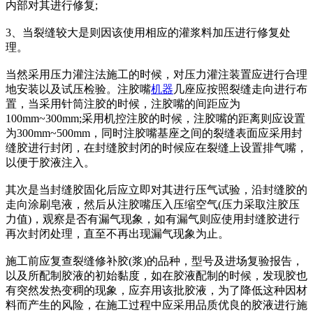
内部对其进行修复;
3、当裂缝较大是则因该使用相应的灌浆料加压进行修复处
理。
当然采用压力灌注法施工的时候，对压力灌注装置应进行合理
地安装以及试压检验。注胶嘴
机器
几座应按照裂缝走向进行布
置，当采用针筒注胶的时候，注胶嘴的间距应为
100mm~300mm;采用机控注胶的时候，注胶嘴的距离则应设置
为300mm~500mm，同时注胶嘴基座之间的裂缝表面应采用封
缝胶进行封闭，在封缝胶封闭的时候应在裂缝上设置排气嘴，
以便于胶液注入。
其次是当封缝胶固化后应立即对其进行压气试验，沿封缝胶的
走向涂刷皂液，然后从注胶嘴压入压缩空气(压力采取注胶压
力值)，观察是否有漏气现象，如有漏气则应使用封缝胶进行
再次封闭处理，直至不再出现漏气现象为止。
施工前应复查裂缝修补胶(浆)的品种，型号及进场复验报告，
以及所配制胶液的初始黏度，如在胶液配制的时候，发现胶也
有突然发热变稠的现象，应弃用该批胶液，为了降低这种因材
料而产生的风险，在施工过程中应采用品质优良的胶液进行施