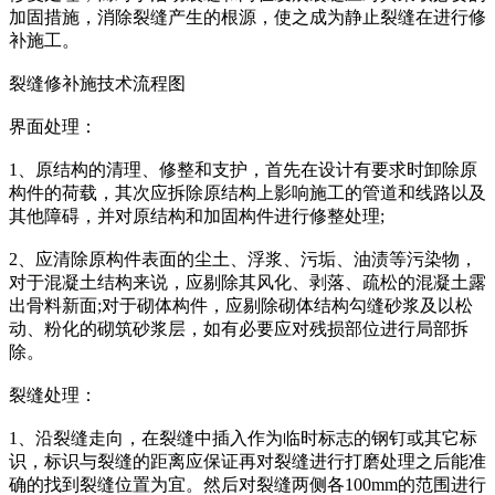
加固措施，消除裂缝产生的根源，使之成为静止裂缝在进行修
补施工。
裂缝修补施技术流程图
界面处理：
1、原结构的清理、修整和支护，首先在设计有要求时卸除原
构件的荷载，其次应拆除原结构上影响施工的管道和线路以及
其他障碍，并对原结构和加固构件进行修整处理;
2、应清除原构件表面的尘土、浮浆、污垢、油渍等污染物，
对于混凝土结构来说，应剔除其风化、剥落、疏松的混凝土露
出骨料新面;对于砌体构件，应剔除砌体结构勾缝砂浆及以松
动、粉化的砌筑砂浆层，如有必要应对残损部位进行局部拆
除。
裂缝处理：
1、沿裂缝走向，在裂缝中插入作为临时标志的钢钉或其它标
识，标识与裂缝的距离应保证再对裂缝进行打磨处理之后能准
确的找到裂缝位置为宜。然后对裂缝两侧各100mm的范围进行