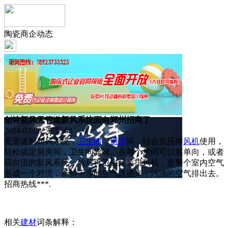
陶瓷商企动态
创诗新风无管道新风系统面向郑州招商了
2024-03-08 浏览:
68
无管道到新风系统，
卫生间
，
厨房
间，结合负压排
风机
使用，
轻松搞定厨房间，卫生间异味。在每个房间可以装单向，或者
双向流的新风系统，然后再卫生间装排风机，是整个室内空气
形成一个对流，新鲜干净的空气送进来，污浊的空气排出去。
招商热线***.
相关
建材
词条解释：