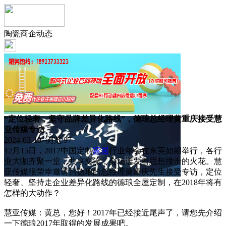
陶瓷商企动态
“定位轻奢，坚守品牌差异化路线”，德琅总经理黄重庆接受慧
亚传媒专访
2024-03-19 浏览:
97
12月15日，2017中国定制
家居
行业年会在东莞如期举行，各行
业大咖齐聚一堂，共享交流，会场迸发着思想撞击的火花。慧
亚传媒很荣幸邀请到德琅的总经理黄重庆先生接受专访，定位
轻奢、坚持走企业差异化路线的德琅全屋定制，在2018年将有
怎样的大动作？
慧亚传媒：黄总，您好！2017年已经接近尾声了，请您先介绍
一下德琅2017年取得的发展成果吧。