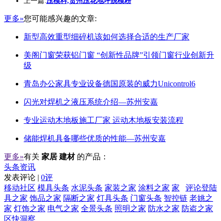
上一篇:
压模料,贵州压花地坪脱模粉
更多»
您可能感兴趣的文章:
新型高效重型细碎机该如何选择合适的生产厂家
美阁门窗荣获铝门窗 “创新性品牌”引领门窗行业创新升
级
青岛办公家具专业设备德国原装的威力Unicontrol6
闪光对焊机之液压系统介绍—苏州安嘉
专业运动木地板施工厂家 运动木地板安装流程
储能焊机具备哪些优质的性能—苏州安嘉
更多»
有关
家居 建材
的产品：
头条资讯
发表评论 |
0评
移动社区
模具头条
水泥头条
家装之家
涂料之家
家
评论登陆
具之家
饰品之家
隔断之家
灯具头条
门窗头条
智控链
老姚之
家
灯饰之家
电气之家
全景头条
照明之家
防水之家
防盗之家
区快洞察