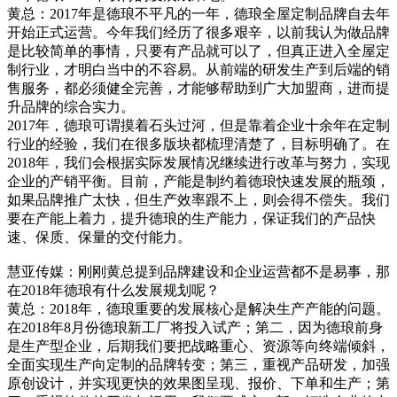
黄总：2017年是德琅不平凡的一年，德琅全屋定制品牌自去年
开始正式运营。今年我们经历了很多艰辛，以前我认为做品牌
是比较简单的事情，只要有产品就可以了，但真正进入全屋定
制行业，才明白当中的不容易。从前端的研发生产到后端的销
售服务，都必须健全完善，才能够帮助到广大加盟商，进而提
升品牌的综合实力。
2017年，德琅可谓摸着石头过河，但是靠着企业十余年在定制
行业的经验，我们在很多版块都梳理清楚了，目标明确了。在
2018年，我们会根据实际发展情况继续进行改革与努力，实现
企业的产销平衡。目前，产能是制约着德琅快速发展的瓶颈，
如果品牌推广太快，但生产效率跟不上，则会得不偿失。我们
要在产能上着力，提升德琅的生产能力，保证我们的产品快
速、保质、保量的交付能力。
慧亚传媒：刚刚黄总提到品牌建设和企业运营都不是易事，那
在2018年德琅有什么发展规划呢？
黄总：2018年，德琅重要的发展核心是解决生产产能的问题。
在2018年8月份德琅新工厂将投入试产；第二，因为德琅前身
是生产型企业，后期我们要把战略重心、资源等向终端倾斜，
全面实现生产向定制的品牌转变；第三，重视产品研发，加强
原创设计，并实现更快的效果图呈现、报价、下单和生产；第