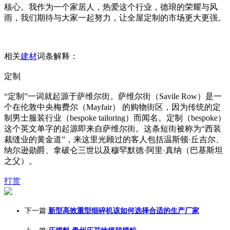
核心。我作为一个家居人，热爱这个行业，德琅的荣耀与风
雨，我们期待与大家一起努力，让全屋定制的市场更大更强。
相关
建材
词条解释：
定制
“定制”一词就起源于萨维尔街。萨维尔街（Savile Row）是一
个在伦敦中央梅费尔（Mayfair） 的购物街区，因为传统的定
制男士服装行业（bespoke tailoring）而闻名。定制（bespoke）
这个英文单字的起源即来自萨维尔街。这条短街被称为“西装
裁缝业的黄金道”，来这里光顾过的客人包括温斯顿·丘吉尔、
纳尔逊勋爵、拿破仑三世以及穆罕默德·阿里·真纳（巴基斯坦
之父）。
打赏
下一篇:
新型高效重型细碎机该如何选择合适的生产厂家