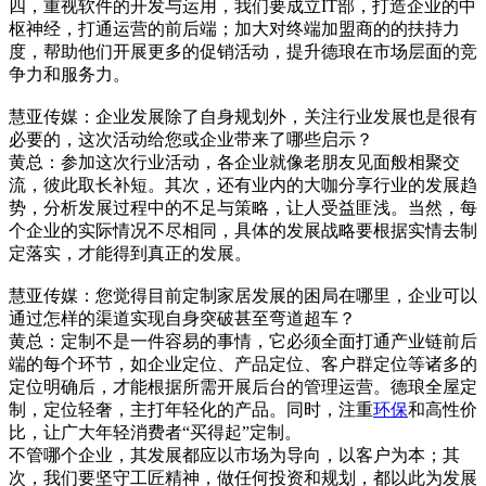
四，重视软件的开发与运用，我们要成立IT部，打造企业的中
枢神经，打通运营的前后端；加大对终端加盟商的的扶持力
度，帮助他们开展更多的促销活动，提升德琅在市场层面的竞
争力和服务力。
慧亚传媒：企业发展除了自身规划外，关注行业发展也是很有
必要的，这次活动给您或企业带来了哪些启示？
黄总：参加这次行业活动，各企业就像老朋友见面般相聚交
流，彼此取长补短。其次，还有业内的大咖分享行业的发展趋
势，分析发展过程中的不足与策略，让人受益匪浅。当然，每
个企业的实际情况不尽相同，具体的发展战略要根据实情去制
定落实，才能得到真正的发展。
慧亚传媒：您觉得目前定制家居发展的困局在哪里，企业可以
通过怎样的渠道实现自身突破甚至弯道超车？
黄总：定制不是一件容易的事情，它必须全面打通产业链前后
端的每个环节，如企业定位、产品定位、客户群定位等诸多的
定位明确后，才能根据所需开展后台的管理运营。德琅全屋定
制，定位轻奢，主打年轻化的产品。同时，注重
环保
和高性价
比，让广大年轻消费者“买得起”定制。
不管哪个企业，其发展都应以市场为导向，以客户为本；其
次，我们要坚守工匠精神，做任何投资和规划，都以此为发展