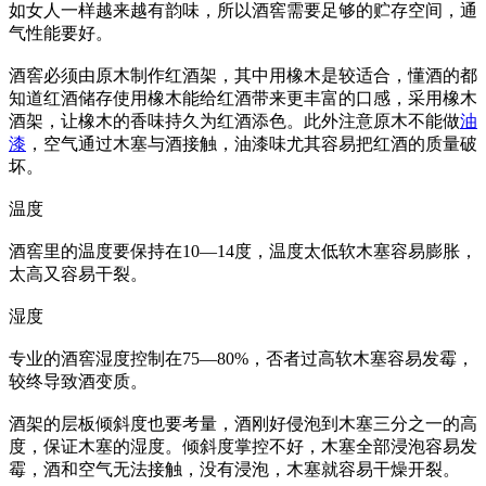
如女人一样越来越有韵味，所以酒窖需要足够的贮存空间，通
气性能要好。
酒窖必须由原木制作红酒架，其中用橡木是较适合，懂酒的都
知道红酒储存使用橡木能给红酒带来更丰富的口感，采用橡木
酒架，让橡木的香味持久为红酒添色。此外注意原木不能做
油
漆
，空气通过木塞与酒接触，油漆味尤其容易把红酒的质量破
坏。
温度
酒窖里的温度要保持在10—14度，温度太低软木塞容易膨胀，
太高又容易干裂。
湿度
专业的酒窖湿度控制在75—80%，否者过高软木塞容易发霉，
较终导致酒变质。
酒架的层板倾斜度也要考量，酒刚好侵泡到木塞三分之一的高
度，保证木塞的湿度。倾斜度掌控不好，木塞全部浸泡容易发
霉，酒和空气无法接触，没有浸泡，木塞就容易干燥开裂。