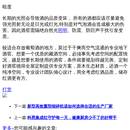
暗度
长期的光照会导致酒的品质变坏， 所有的酒都应该尽量避免
强光照射无论是日光或灯光,特别是对气泡酒会造成极大的伤
害。因此酒窖需隔绝自然光
照明
、防震、防巨声干扰引发变
质。
较适合存放葡萄酒的地方，莫过于干爽而空气流通的专业地下
酒窖。想要一个优质的藏酒空间，必须事先考虑空间的配置情
况，越是想要长期使用的酒窖，条件就要规划得越完善。定制
好酒窖德琅全屋定制提供专业方案，原木生态材质，还酒一个
纯净空间，专业设计团队倾心设计，周全考虑红酒品质，储存
红酒更有方。
打赏
下一篇:
新型高效重型细碎机该如何选择合适的生产厂家
上一篇:
科恩集成灶守护每一天，健康厨房少不了的好帮手
更多»
您可能感兴趣的文章: