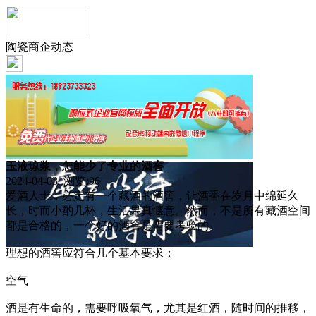
陶瓷商企动态
玉液琼浆，怎能少了专业的酒窖
2024-04-03 浏览:
96
爱酒人士，必定有一个藏酒的酒窖，让酒香在岁月中绵延久
长，时而小酌几杯，生活果真惬意。然而，不是所有藏酒空间
都是合格的，一个好的酒窖是需要考验的。
理想的酒窖应符合几个基本要求：
空气
酒是有生命的，需要呼吸氧气，尤其是红酒，随时间的推移，