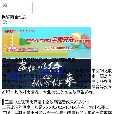
陶瓷商企动态
三层中空隔音好还是双层中空玻璃隔音好
2024-04-09 浏览:
101
目前，市场上面所用的
门窗
的
玻璃
配置大多是双层中空钢化玻
璃，
隔音
效果已经十分优异了。但是身处繁华的闹市，还是有
很多消费者追求更高的配置，现在有了三层中空玻璃，很多客
户就想了解一下三层中空玻璃会比双层中空玻璃的隔音等效果
好吗？具体对比情况，专业·专注的锦达玻璃告诉你。
▌三层中空玻璃比双层中空玻璃隔音效果好多少？
三层玻璃的厚度一般是5 5 5 0.5 0.5=16MM左右。为什么要三
层呢，型材间是不可能没有一点漏气的缝隙的，单窗三层玻璃