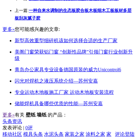
上一篇:
一种自来水调制的生态板胶合板木板细木工板板材多层
板刮灰腻子胶
更多»
您可能感兴趣的文章:
新型高效重型细碎机该如何选择合适的生产厂家
美阁门窗荣获铝门窗 “创新性品牌”引领门窗行业创新升
级
青岛办公家具专业设备德国原装的威力Unicontrol6
闪光对焊机之液压系统介绍—苏州安嘉
专业运动木地板施工厂家 运动木地板安装流程
储能焊机具备哪些优质的性能—苏州安嘉
更多»
有关
壁纸 墙纸
的产品：
头条资讯
发表评论 |
0评
移动社区
模具头条
水泥头条
家装之家
涂料之家
家
评论登陆