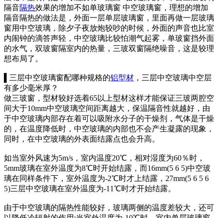
隔音
隔热
效果的增加不如单玻璃窗 中空玻璃窗，理想的增加
隔音隔热的做法是，外面一层单层玻璃窗，里面再做一层玻璃
窗用中空玻璃，除夕子夜放炮较吵的时候，外面的声音也比室
内闹钟的滴答声轻，中空玻璃比较怕潮气起雾，单玻窗挡外面
的水气，双玻窗隔室内的热量，三玻双窗隔绝噪音，这是较理
想布局了。
▌三层中空玻璃窗配哪种规格的
铝型材
，三层中空玻璃中空层
有多少毫米厚？
做三玻窗，型材较好选着65以上型材这样才能保证三玻两腔空
间大于10mm中空玻璃空间距离越大，保温隔音性就越好，由
于中空玻璃内部存在着可以吸附水分子的干燥剂，气体是干燥
的，在温度降低时，中空玻璃的内部也不会产生凝露的现象，
同时，在中空玻璃的外表面结露点也会升高。
如当室外风速为5m/s，室内温度20℃，相对湿度为60％时，
5mm玻璃在室外温度为8℃时开始结露，而16mm(5 6 5)中空玻
璃在同样条件下，室外温度为-2℃时才上结露，27mm(5 6 5 6
5)三层中空玻璃在室外温度为-11℃时才开始结露。
由于中空玻璃的隔热性能较好，玻璃两侧的温度差较大，还可
以降低冷辐射的作用;当室外温度为-10℃时，室内单层玻璃窗