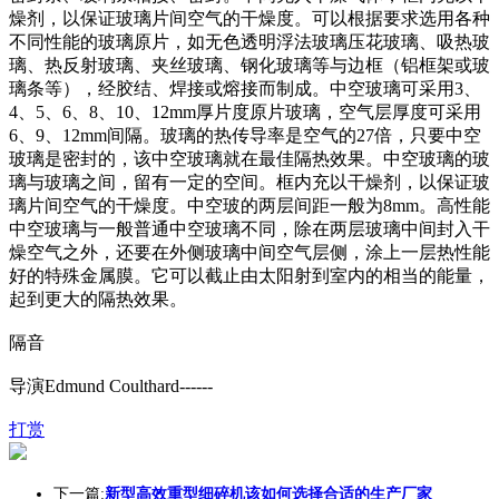
燥剂，以保证玻璃片间空气的干燥度。可以根据要求选用各种
不同性能的玻璃原片，如无色透明浮法玻璃压花玻璃、吸热玻
璃、热反射玻璃、夹丝玻璃、钢化玻璃等与边框（铝框架或玻
璃条等），经胶结、焊接或熔接而制成。中空玻璃可采用3、
4、5、6、8、10、12mm厚片度原片玻璃，空气层厚度可采用
6、9、12mm间隔。玻璃的热传导率是空气的27倍，只要中空
玻璃是密封的，该中空玻璃就在最佳隔热效果。中空玻璃的玻
璃与玻璃之间，留有一定的空间。框内充以干燥剂，以保证玻
璃片间空气的干燥度。中空玻的两层间距一般为8mm。高性能
中空玻璃与一般普通中空玻璃不同，除在两层玻璃中间封入干
燥空气之外，还要在外侧玻璃中间空气层侧，涂上一层热性能
好的特殊金属膜。它可以截止由太阳射到室内的相当的能量，
起到更大的隔热效果。
隔音
导演Edmund Coulthard------
打赏
下一篇:
新型高效重型细碎机该如何选择合适的生产厂家