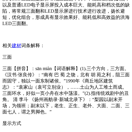
以及普通LED电子显示屏投入成本巨大、能耗高和档次低的缺
陷，将常规三面翻和LED显示屏进行技术进行改进，扬长避
短，优化组合，形成具有显示效果好、能耗低和高效益的洪海
LED三面翻。
相关
建材
词条解释：
三面
三面【拼音】：sān miàn【词语解释】(1).三个方向，三方面。
《汉书·张良传》：“南有 巴 蜀 之饶，北有 胡 苑之利，阻三面
而固守，独以一面东制诸侯。”1990年《商丘地区建筑
志》：“袁家山（袁可立别业），……土山为人工堆土而成。
三面环水，好似一页小舟在水中荡漾。”(2).指传统戏剧中的丑
角。 清 李斗 《扬州画舫录·新城北录下》：“梨园以副末开
场，为领班；副末以下，老生、正生、老外、大面、二面、三
面七人，谓之男脚色。”
显示方式