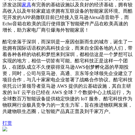
济发达国
家具
有完善的基础设施以及良好的经济基础，拥有较
高收入以及年轻家庭追求拥有互联设备的智能家居环境。而酷
宅开发的APP易微联目前已经接入亚马逊Alexa语音助手，而
Echo音箱在欧美的流行使得旗下智能硬件产品在欧美高速的
增长，助力家电厂商引爆海外智能家居！
酷宅坐落于深圳，而深圳是一座因创新而生的城市，诞生了一
批拥有国际话语权的高科技企业，而来自全国各地的人们，带
着各种各样的动机和梦想来到深圳，都相信这是一个梦想可以
实现的地方，相信一切皆有可能。酷宅科技正是这样一个团
队，在团队成立不久便获得亚马逊AWS创梦孵化器的早期投
资，同时，公司与亚马逊、高通、京东等全球领先企业建立了
项目合作，与几十家家电企业签署了战略合作协议。酷宅科技
依托云计算领导者亚马逊 AWS 提供的云基础设施，其自主研
发的 IoT 云平台已经在 AWS 全球 7 个数据中心上线运行，为
全球数百万智能设备提供稳定快捷的 IoT 服务。酷宅科技作为
物联网行业极具竞争力的一支生力军，旨在推进物联网发展，
共建物联生态圈，让智能产品真正普及到千家万户。
打赏