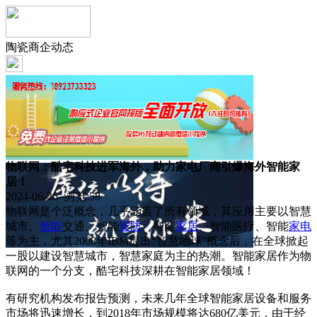
陶瓷商企动态
物联网：酷宅科技进军海外，助力家电厂商引爆海外智能家
居！
2024-06-26 浏览:
58
物联网是个泛概念，几乎涵盖了所有领域，其应用主要以智慧
城市、
智能
交通、智能
安防
、智能
家居
、智能医疗、智能
家电
等为主，尤其2008年IBM提出“智慧地球”概念后，在全球掀起
一股以建设智慧城市，智慧家庭为主的热潮。智能家居作为物
联网的一个分支，酷宅科技深耕在智能家居领域！
有研究机构发布报告预测，未来几年全球智能家居设备和服务
市场将迅速增长，到2018年市场规模将达680亿美元，由于经