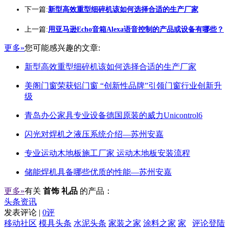
下一篇:
新型高效重型细碎机该如何选择合适的生产厂家
上一篇:
用亚马逊Echo音箱Alexa语音控制的产品或设备有哪些？
更多»
您可能感兴趣的文章:
新型高效重型细碎机该如何选择合适的生产厂家
美阁门窗荣获铝门窗 “创新性品牌”引领门窗行业创新升
级
青岛办公家具专业设备德国原装的威力Unicontrol6
闪光对焊机之液压系统介绍—苏州安嘉
专业运动木地板施工厂家 运动木地板安装流程
储能焊机具备哪些优质的性能—苏州安嘉
更多»
有关
首饰 礼品
的产品：
头条资讯
发表评论 |
0评
移动社区
模具头条
水泥头条
家装之家
涂料之家
家
评论登陆