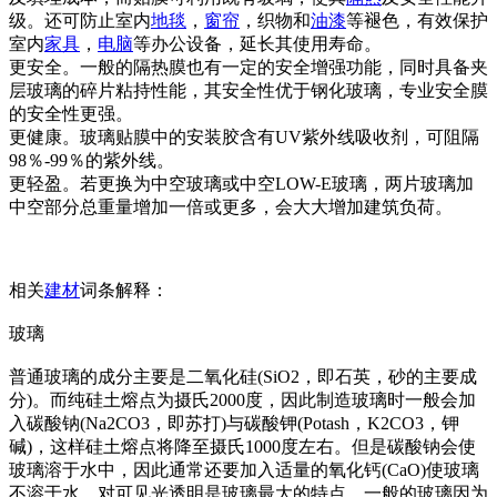
级。还可防止室内
地毯
，
窗帘
，织物和
油漆
等褪色，有效保护
室内
家具
，
电脑
等办公设备，延长其使用寿命。
更安全。一般的隔热膜也有一定的安全增强功能，同时具备夹
层玻璃的碎片粘持性能，其安全性优于钢化玻璃，专业安全膜
的安全性更强。
更健康。玻璃贴膜中的安装胶含有UV紫外线吸收剂，可阻隔
98％-99％的紫外线。
更轻盈。若更换为中空玻璃或中空LOW-E玻璃，两片玻璃加
中空部分总重量增加一倍或更多，会大大增加建筑负荷。
相关
建材
词条解释：
玻璃
普通玻璃的成分主要是二氧化硅(SiO2，即石英，砂的主要成
分)。而纯硅土熔点为摄氏2000度，因此制造玻璃时一般会加
入碳酸钠(Na2CO3，即苏打)与碳酸钾(Potash，K2CO3，钾
碱)，这样硅土熔点将降至摄氏1000度左右。但是碳酸钠会使
玻璃溶于水中，因此通常还要加入适量的氧化钙(CaO)使玻璃
不溶于水。对可见光透明是玻璃最大的特点，一般的玻璃因为