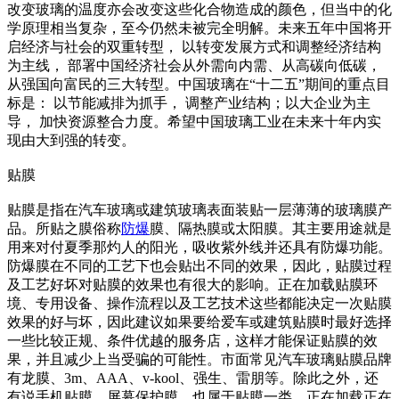
改变玻璃的温度亦会改变这些化合物造成的颜色，但当中的化
学原理相当复杂，至今仍然未被完全明解。未来五年中国将开
启经济与社会的双重转型， 以转变发展方式和调整经济结构
为主线， 部署中国经济社会从外需向内需、从高碳向低碳，
从强国向富民的三大转型。中国玻璃在“十二五”期间的重点目
标是： 以节能减排为抓手， 调整产业结构；以大企业为主
导， 加快资源整合力度。希望中国玻璃工业在未来十年内实
现由大到强的转变。
贴膜
贴膜是指在汽车玻璃或建筑玻璃表面装贴一层薄薄的玻璃膜产
品。所贴之膜俗称
防爆
膜、隔热膜或太阳膜。其主要用途就是
用来对付夏季那灼人的阳光，吸收紫外线并还具有防爆功能。
防爆膜在不同的工艺下也会贴出不同的效果，因此，贴膜过程
及工艺好坏对贴膜的效果也有很大的影响。正在加载贴膜环
境、专用设备、操作流程以及工艺技术这些都能决定一次贴膜
效果的好与坏，因此建议如果要给爱车或建筑贴膜时最好选择
一些比较正规、条件优越的服务店，这样才能保证贴膜的效
果，并且减少上当受骗的可能性。市面常见汽车玻璃贴膜品牌
有龙膜、3m、AAA、v-kool、强生、雷朋等。除此之外，还
有说手机贴膜、屏幕保护膜，也属于贴膜一类。正在加载正在