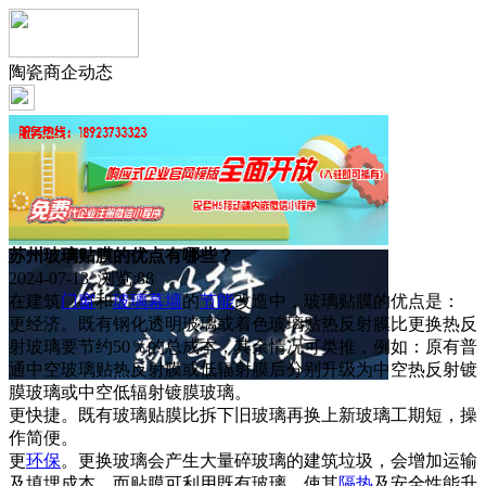
陶瓷商企动态
苏州玻璃贴膜的优点有哪些？
2024-07-13 浏览:
88
在建筑
门窗
和
玻璃
幕墙
的
节能
改造中，玻璃贴膜的优点是：
更经济。既有钢化透明玻璃或着色玻璃贴热反射膜比更换热反
射玻璃要节约50％的总成本，其余情况可类推，例如：原有普
通中空玻璃贴热反射膜或低辐射膜后分别升级为中空热反射镀
膜玻璃或中空低辐射镀膜玻璃。
更快捷。既有玻璃贴膜比拆下旧玻璃再换上新玻璃工期短，操
作简便。
更
环保
。更换玻璃会产生大量碎玻璃的建筑垃圾，会增加运输
及填埋成本，而贴膜可利用既有玻璃，使其
隔热
及安全性能升