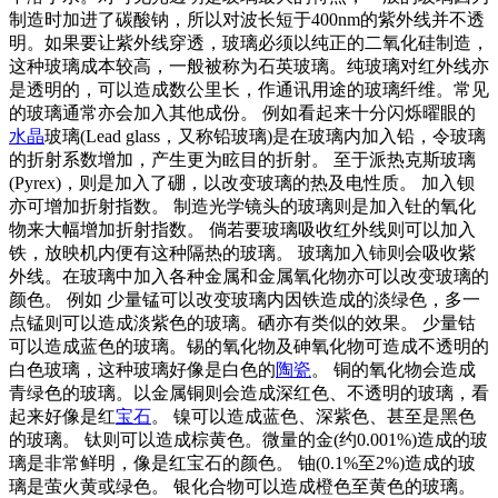
制造时加进了碳酸钠，所以对波长短于400nm的紫外线并不透
明。如果要让紫外线穿透，玻璃必须以纯正的二氧化硅制造，
这种玻璃成本较高，一般被称为石英玻璃。纯玻璃对红外线亦
是透明的，可以造成数公里长，作通讯用途的玻璃纤维。常见
的玻璃通常亦会加入其他成份。 例如看起来十分闪烁曜眼的
水晶
玻璃(Lead glass，又称铅玻璃)是在玻璃内加入铅，令玻璃
的折射系数增加，产生更为眩目的折射。 至于派热克斯玻璃
(Pyrex)，则是加入了硼，以改变玻璃的热及电性质。 加入钡
亦可增加折射指数。 制造光学镜头的玻璃则是加入钍的氧化
物来大幅增加折射指数。 倘若要玻璃吸收红外线则可以加入
铁，放映机内便有这种隔热的玻璃。 玻璃加入铈则会吸收紫
外线。在玻璃中加入各种金属和金属氧化物亦可以改变玻璃的
颜色。 例如 少量锰可以改变玻璃内因铁造成的淡绿色，多一
点锰则可以造成淡紫色的玻璃。硒亦有类似的效果。 少量钴
可以造成蓝色的玻璃。锡的氧化物及砷氧化物可造成不透明的
白色玻璃，这种玻璃好像是白色的
陶瓷
。 铜的氧化物会造成
青绿色的玻璃。以金属铜则会造成深红色、不透明的玻璃，看
起来好像是红
宝石
。 镍可以造成蓝色、深紫色、甚至是黑色
的玻璃。 钛则可以造成棕黄色。微量的金(约0.001%)造成的玻
璃是非常鲜明，像是红宝石的颜色。 铀(0.1%至2%)造成的玻
璃是萤火黄或绿色。 银化合物可以造成橙色至黄色的玻璃。