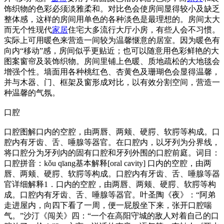
饰织物的色彩必须淡雅柔和。对比色会使房间显得较小及缺乏
整体感，这样的房间用单色的各种淡色是最理想的。房间太大
而无个性现代
家居
住宅大多流行大厅小房，有些人会不习惯。
实际上可用暖色来营造一间较为温馨惬意的居室。因为暖色有
向内“移动”感，房间似乎更贴近；也可以随意用色彩鲜艳的大
图案窗帘及装饰织物。房间里铺上色暖、质地疏松的大地毯会
增强个性。墙面用各种桃红色、杏黄色及珊瑚色会显得温馨，
并与木器、门、框架及窗形成对比，以有效分割空间，营造一
种温馨的气氛。
口腔
口腔图解口内的空腔，由两唇、两颊、硬腭、软腭等构成。口
腔内有牙齿、舌、唾腺等器官。在口腔内，以牙列为分界线，
将口腔分为牙列内的固有口腔和牙列外围的口腔前庭。词目：
口腔拼音：kǒu qīang基本解释[oral cavity] 口内的空腔，由两
唇、两颊、硬腭、软腭等构成。口腔内有牙齿、舌、唾腺等器
官详细解释1．口内的空腔，由两唇、两颊、硬腭、软腭等构
成。口腔内有牙齿、舌、唾腺等器官。叶圣陶《夜》：“阿弟
走进屋内，向四下看了一周，便一屁股坐下来，张开口腔喘
气。”沙汀《闯关》四：“一个在高阳守城的敌人对着自己的口