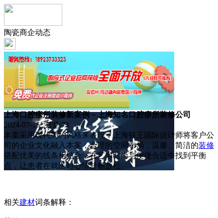
陶瓷商企动态
上海口腔疹所装修新案例－上海知名口腔疹所装修公司
2024-07-15 浏览:
73
本案采用现代简约风格来表现，上海钰王国际设计师将客户公
司的企业文化融入本案，合理的空间布局，温馨、简洁的
装修
搭配优美的线条相结合，在艺术时尚与便捷合适中找到平衡
点，让患者在就医时心情舒畅放松。
相关
建材
词条解释：