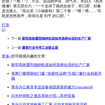
腔放了一枪！”2．方言。说话的声音、语气等。李劼人《死水
微澜》第五部分六：“一个走掉了路的女娃子，听口腔，好象
是北路人。”高云览《小城春秋》第二十章：“‘喂！喂……’耳
机里忽然发声，听得出是 剑平 的口腔。”
打赏
下一篇:
新型高效重型细碎机该如何选择合适的生产厂家
上一篇:
建筑行业专用工业吸尘器
更多»
您可能感兴趣的文章:
新型高效重型细碎机该如何选择合适的生产厂家
美阁门窗荣获铝门窗 “创新性品牌”引领门窗行业创新升
级
青岛办公家具专业设备德国原装的威力Unicontrol6
闪光对焊机之液压系统介绍—苏州安嘉
专业运动木地板施工厂家 运动木地板安装流程