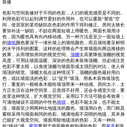
装修
色彩与空间装修对于不同的色彩，人们的视觉感受是不同的。
利用色彩可以起到调节爱好的作用外，也可以重新“塑造”空
间，使居室的某些缺陷在色彩的作用下得到修正。房间太狭长
要弥补这一缺陷，不妨在两面短墙上用暖色，两面长墙用冷
色，因为暖色具有向内移动感。另一种方法是至少一面短墙上
的
墙纸
颜色要深于一堵长墙上的墙纸颜色，而且墙纸要呈鲜明
的水平排列的图案。这样的处理将会产生将墙面向两边推移的
效果，从而增加房间的视觉空间。
顶棚
太高要降低顶棚的视觉
高度，可用比墙面温暖、深浓的色彩来装饰顶棚。但必须注意
色彩不要太暗，以免使顶棚与墙面形成太强烈的对比，使人有
塌顶的错觉。顶棚太低在这种情况下，顶棚的颜色最好用白
色，或比墙面淡的色彩，以“提升”墙顶。用条木装饰墙顶也
行，重复的一根根条木能给墙顶带来一种动感。房间太小，太
方正生活在这种空间里，总觉得不好用，还会令感觉欠佳，要
改变这种情况，扩大视觉空间，采用以下方法可能会有效果：
可满地铺设不花哨的中性色
地毯
，色彩不能太深，也不能太
浅，墙面至少用两种比地毯淡的颜色。墙顶用白色，而门框及
窗框采用与墙面相同的色彩。铺满地面不花哨的地毯，其本身
已能扩大视觉空间。墙面用较地毯淡的色彩，又有一种向
外“移动”感。
窗帘
要用于墙面颜色相协调的色彩，而
家具
和装