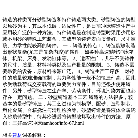
铸造的种类可分砂型铸造和特种铸造两大类。砂型铸造的铸型
以原砂为主，其成本低廉，适应性广，是日前冲床铸造生产中
应用较广泛的一种方法。特种铸造是在制造铸型时采用少用砂
或不用砂的特殊工艺装备．其成型的铸造表面质量好、尺寸准
确、力学性能较高的铸件。 一．铸造的特点 1、铸造能够制造
出形状复杂(尤其是复杂内腔)的镕件，如各种高速精密冲床箱
体、机架、床身、发动缸体等。 2、适应性广，几乎不受铸件
的尺寸、质量、材料种类以及生产批量的限制。 3、铸造不需
要昂贵的设备．原材料来源广泛。 4、铸造生产工序多，对铸
件的质量较难准确控制，其力学性能一般不如锻造件高．因此
承受动载荷或交变载荷的重要受力零件．目前还很少使用铸
件。另外，砂型铸造在生产率、劳动条件、环境污染方面也都
存在一定问题。 二．砂型铸造基本工艺 铸造的方法很多，较
基本的是砂型铸造，其工艺过程为制模型、配砂、造型制芯、
熔化金属、合箱挠注与清理检验等。砂型铸造是将液体金属浇
入砂质铸型中，待其冷进后将铸型破坏取出铸件的方法。原
创：三好高速冲床samhoor/info-67.html
相关
建材
词条解释：