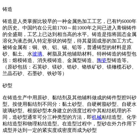
铸造
铸造是人类掌握比较早的一种金属热加工工艺，已有约6000年
的历史。中国约在公元前1700～前1000年之间已进入青铜铸件
的全盛期，工艺上已达到相当高的水平。铸造是指将固态金属
溶化为液态倒入特定形状的铸型，待其凝固成形的加工方式。
被铸金属有：铜、铁、铝、锡、铅等，普通铸型的材料是原
砂、黏土、水
玻璃
、树脂及其他辅助材料。特种铸造的铸型包
括：熔模铸造、消失模铸造、金属型铸造、
陶瓷
型铸造等。
（原砂包括：石英砂、镁砂、锆砂、铬铁矿砂、镁橄榄石砂、
兰晶石砂、石墨砂、铁砂等）
砂型
在铸造生产中用原砂、黏结剂及其他辅料做成的铸件型腔叫砂
型。按使用黏结剂不同分：黏土砂型、自硬树脂砂型、自硬水
玻璃砂型。根据砂型本身建立的强度过程中其粘结机理的不
同，造砂型通常可分三种类型的方法，即
机械
粘结造型、化学
粘结造型和物理粘结造型。在造型过程中，型砂在外力作用下
成型并达到一定的紧实度或密度而成为砂型