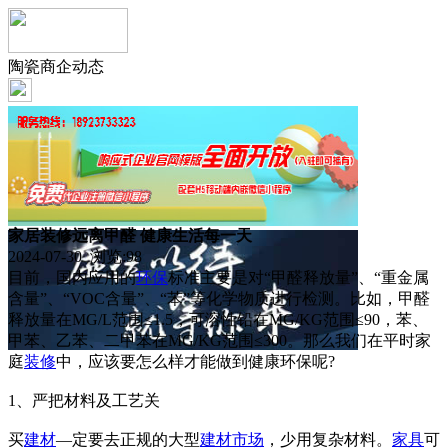
陶瓷商企动态
家居装修远离甲醛 健康生活每一天
2024-07-30 浏览:
98
目前，国内应用的
环保
标准主要是对“甲醛释放量”、“重金属
含量”、“VOC含量”、“苯”等化学物质进行检测。比如，甲醛
释放量在MG/L范围≤1.5，可溶性铅在MG/KG范围≤90，苯、
甲苯、乙苯、二甲苯在MG/KG范围≤300。那么我们在平时家
庭
装修
中，应该要怎么样才能做到健康环保呢?
1、严把材料及工艺关
买
建材
—定要去正规的大型
建材市场
，少用复杂材料。
家具
可