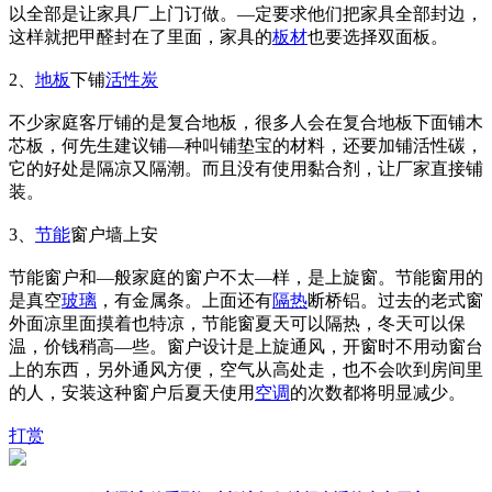
以全部是让家具厂上门订做。—定要求他们把家具全部封边，
这样就把甲醛封在了里面，家具的
板材
也要选择双面板。
2、
地板
下铺
活性炭
不少家庭客厅铺的是复合地板，很多人会在复合地板下面铺木
芯板，何先生建议铺—种叫铺垫宝的材料，还要加铺活性碳，
它的好处是隔凉又隔潮。而且没有使用黏合剂，让厂家直接铺
装。
3、
节能
窗户墙上安
节能窗户和—般家庭的窗户不太—样，是上旋窗。节能窗用的
是真空
玻璃
，有金属条。上面还有
隔热
断桥铝。过去的老式窗
外面凉里面摸着也特凉，节能窗夏天可以隔热，冬天可以保
温，价钱稍高—些。窗户设计是上旋通风，开窗时不用动窗台
上的东西，另外通风方便，空气从高处走，也不会吹到房间里
的人，安装这种窗户后夏天使用
空调
的次数都将明显减少。
打赏