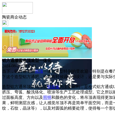
陶瓷商企动态
铝方通墙面吊顶造型一体化
2024-08-23 浏览:
91
当下，铝方通墙面
吊顶
一体化造型特别的受欢迎，特别是在餐
下这个造型铝方通吧，毕竟有时候设计归设计，还是要与实际
造型铝方通吊顶以高等级
铝合金
为主要材料，是栓式铝方通或
挤压、弯弧、酸洗络化、喷涂等生产工艺处理成型。它之所以
过面板高度、方向以及
照明
和颜色的变化，将吊顶表现得更加
果，鲜明测层次感，让人感觉吊顶不再是简单平面空间，而是
纹，石纹，晶泳等），以及对圆弧的精要处理，使得每一个形