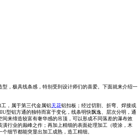
造型，极具线条感，特别受到设计师们的喜爱。下面就来介绍一
加工，属于第三代金属铝
天花
铝扣板；经过切割、折弯、焊接或
和U型铝方通的独特而富于变化，线条明快飘逸、层次分明，通
空间来缔造较富有奢华感的吊顶，可以形成不同落差的瀑布效
装潢行业的巅峰之作；再加上精细的表面处理加工（喷涂，木
一个细节都能突显出加工成熟，造工精细。