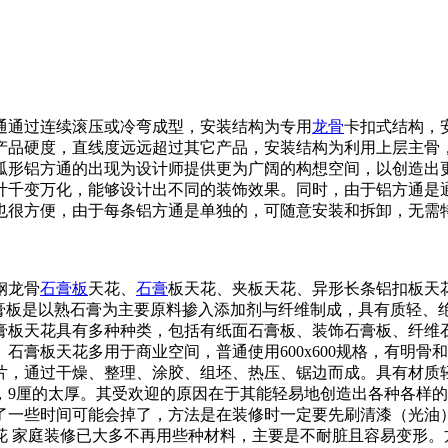
通通过连续滚压或冷弯成型，安装结构为专用
龙骨
卡扣式结构，
产品硬度，直线度远远超过其它产品，安装结构为利用上层主骨
弧形铝方通的出现为设计师提供更为广阔的构想空间，以创造出
计千变万化，能够设计出不同的装饰效果。同时，由于铝方通是
也很方便，由于每条铝方通是单独的，可随意安装和拆卸，无需
钢龙骨
石膏板
天花、
石膏
板天花、夹板天花、异形长条铝扣板天
石膏板是以熟石膏为主要原料掺入添加剂与纤维制成，具有质轻、
膏板天花具有多种种类，包括有纸面石膏板、装饰石膏板、纤维
石膏板天花多用于商业空间，普通使用600
x600规格，有明
片，通过干燥、整理、涂胶、组坯、热压、锯边而成。具有材质
，9厘的太厚。其受欢迎的原因在于其能轻易地创造出各种各样
了一些时间可能会掉了，方法是在装修时一定要先刷清漆（光油
花 家庭装修已大多不再用些种材料，主要是不耐脏且容易变形。