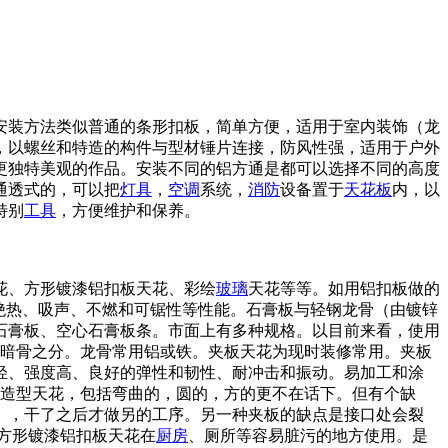
安装方法类似普通的条形扣板，简单方便，适用于室内装饰（龙
，以螺丝和特造的构件与型材锤片连接，防风性强，适用于户外
更独特美观的作品。安装不同的铝方通是都可以选择不同的高度
通透式的，可以把
灯具
，
空调
系统，
消防
设备置于
天花板
内，以
特别
工具
，方便维护和保养。
花、方形镀漆铝扣板天花、彩绘
玻璃
天花等等。如用铝扣板做的
绝热、吸声、不燃和可锯性等性能。石膏板与轻钢龙骨（由镀锌
石膏板、空心石膏板条。市面上有多种规格。以目前来看，使用
骨和暗骨之分。龙骨常用铝或铁。夹板天花为现时装修常用。夹板
轻、强度高、良好的弹性和韧性、耐冲击和振动。易加工和涂
的造型天花，包括弯曲的，圆的，方的更不在话下。但有个缺
），干了之后才做另的工序。另一种夹板的缺点是接口处会裂
方形镀漆铝扣板天花在
厨房
、厕所等容易脏污的地方使用。是