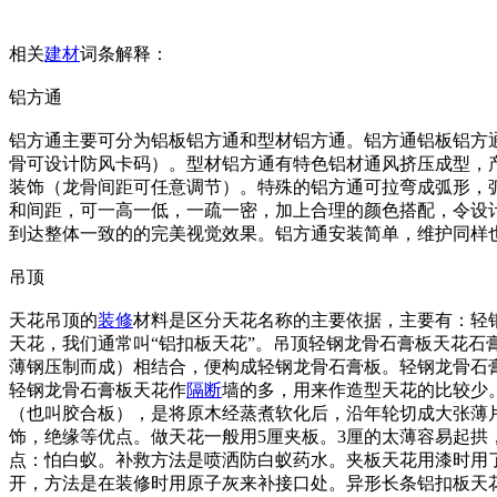
相关
建材
词条解释：
铝方通
铝方通主要可分为铝板铝方通和型材铝方通。铝方通铝板铝方
骨可设计防风卡码）。型材铝方通有特色铝材通风挤压成型，
装饰（龙骨间距可任意调节）。特殊的铝方通可拉弯成弧形，
和间距，可一高一低，一疏一密，加上合理的颜色搭配，令设
到达整体一致的的完美视觉效果。铝方通安装简单，维护同样
吊顶
天花吊顶的
装修
材料是区分天花名称的主要依据，主要有：轻
天花，我们通常叫“铝扣板天花”。吊顶轻钢龙骨石膏板天花
薄钢压制而成）相结合，便构成轻钢龙骨石膏板。轻钢龙骨石
轻钢龙骨石膏板天花作
隔断
墙的多，用来作造型天花的比较少。
（也叫胶合板），是将原木经蒸煮软化后，沿年轮切成大张薄
饰，绝缘等优点。做天花一般用5厘夹板。3厘的太薄容易起拱
点：怕白蚁。补救方法是喷洒防白蚁药水。夹板天花用漆时用
开，方法是在装修时用原子灰来补接口处。异形长条铝扣板天