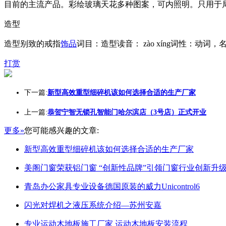
目前的主流产品。彩绘玻璃天花多种图案，可内照明。只用于
造型
造型别致的戒指
饰品
词目：造型读音： zào xíng词性：动词，
打赏
下一篇:
新型高效重型细碎机该如何选择合适的生产厂家
上一篇:
恭贺宁智无锁孔智能门哈尔滨店（3号店）正式开业
更多»
您可能感兴趣的文章:
新型高效重型细碎机该如何选择合适的生产厂家
美阁门窗荣获铝门窗 “创新性品牌”引领门窗行业创新升
青岛办公家具专业设备德国原装的威力Unicontrol6
闪光对焊机之液压系统介绍—苏州安嘉
专业运动木地板施工厂家 运动木地板安装流程