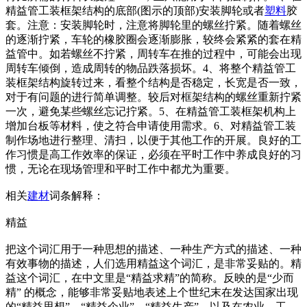
精益管工装框架结构的底部(图示的顶部)安装脚轮或者
塑料
胶
套。注意：安装脚轮时，注意将脚轮里的螺丝拧紧。随着螺丝
的逐渐拧紧，车轮的橡胶圈会逐渐膨胀，较终会紧紧的套在精
益管中。如若螺丝不拧紧，周转车在推的过程中，可能会出现
周转车倾倒，造成周转的物品跌落损坏。4、将整个精益管工
装框架结构旋转过来，看整个结构是否稳定，长宽是否一致，
对于有问题的进行简单调整。较后对框架结构的螺丝重新拧紧
一次，避免某些螺丝忘记拧紧。5、在精益管工装框架机构上
增加台板等材料，使之符合申请使用需求。6、对精益管工装
制作场地进行整理、清扫，以便于其他工作的开展。良好的工
作习惯是高工作效率的保证，必须在平时工作中养成良好的习
惯，无论在现场管理和平时工作中都尤为重要。
相关
建材
词条解释：
精益
把这个词汇用于一种思想的描述、一种生产方式的描述、一种
有效事物的描述，人们选用精益这个词汇，是非常妥贴的。精
益这个词汇，在中文里是“精益求精”的简称。反映的是“少而
精” 的概念，能够非常妥贴地表述上个世纪末在发达国家出现
的“精益思想”、“精益企业”、“精益生产”，以及在农业、工