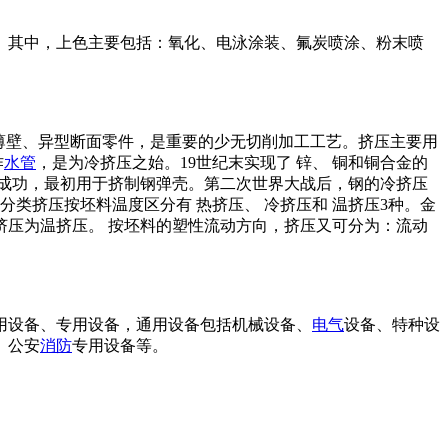
。其中，上色主要包括：氧化、电泳涂装、氟炭喷涂、粉末喷
薄壁、异型断面零件，是重要的少无切削加工工艺。挤压主要用
作
水管
，是为冷挤压之始。19世纪末实现了 锌、 铜和铜合金的
得成功，最初用于挤制钢弹壳。第二次世界大战后，钢的冷挤压
分类挤压按坯料温度区分有 热挤压、 冷挤压和 温挤压3种。金
压为温挤压。 按坯料的塑性流动方向，挤压又可分为：流动
用设备、专用设备，通用设备包括机械设备、
电气
设备、特种设
、公安
消防
专用设备等。