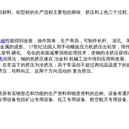
铝材料。铝型材的生产流程主要包括熔铸、挤压和上色三个过程
机械
性能得到改善，操作简单，生产率高，可制作长杆、 深孔、
非金属的成形。 17世纪法国人用手动螺旋压力机挤压出铅管，用
人发明 磷化、 皂化的表面减摩润滑处理技术，使钢的冷挤压获
璃
润滑法，钢的热挤压遂在 冶金和 机械工业中得到应用和发展。
；在常温下的挤压为冷挤压；高于常温但不超过再结晶温度下的挤
挤压，坯料向正、反两个方向流动的 复合挤压。
持原有实物形态和功能的生产资料和物质资料的总称。设备有通
专用设备包括矿山专用设备、化工专用设备、航空航天专用设备