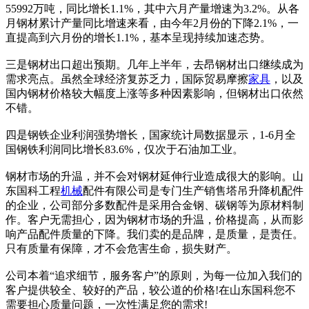
55992万吨，同比增长1.1%，其中六月产量增速为3.2%。从各
月钢材累计产量同比增速来看，由今年2月份的下降2.1%，一
直提高到六月份的增长1.1%，基本呈现持续加速态势。
三是钢材出口超出预期。几年上半年，去昂钢材出口继续成为
需求亮点。虽然全球经济复苏乏力，国际贸易摩擦
家具
，以及
国内钢材价格较大幅度上涨等多种因素影响，但钢材出口依然
不错。
四是钢铁企业利润强势增长，国家统计局数据显示，1-6月全
国钢铁利润同比增长83.6%，仅次于石油加工业。
钢材市场的升温，并不会对钢材延伸行业造成很大的影响。山
东国科工程
机械
配件有限公司是专门生产销售塔吊升降机配件
的企业，公司部分多数配件是采用合金钢、碳钢等为原材料制
作。客户无需担心，因为钢材市场的升温，价格提高，从而影
响产品配件质量的下降。我们卖的是品牌，是质量，是责任。
只有质量有保障，才不会危害生命，损失财产。
公司本着“追求细节，服务客户”的原则，为每一位加入我们的
客户提供较全、较好的产品，较公道的价格!在山东国科您不
需要担心质量问题，一次性满足您的需求!