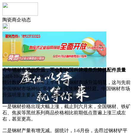
陶瓷商企动态
今年钢材市场的升温，不会影响国科牌塔吊升降机配件质量
2024-10-20 浏览:
106
统计数据显示，今年上半年中国钢材市场升温明显，这与先前
中国钢材市场神仙“寒冬”的主流预测大相径庭。中国钢材市场
升温明显主要从下面几点展现出来。
一是钢材价格出现大幅上涨，截止到六月末，全国钢材、铁矿
石、焦炭等黑丝系列商品价格相比前期低点普遍上涨三成左
右，甚至更高。
二是钢材产量有增无减。据统计，1-6月份，去昂过钢材铲平