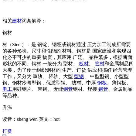
相关
建材
词条解释：
钢材
材（Steel）：是 钢锭、钢坯或钢材通过 压力加工制成所需要
的各种形状、尺寸和性能的 材料。钢材是 国家建设和实现四
化必不可少的重要 物资，其应用 广泛、 品种繁多，根据断面
形状的不同、钢材 一般分为 型材、
板材
、
管材
和金属制品四
大类，为了便于组织钢材的 生产、订货 供应和搞好 经营管理
工作，又分为 重轨、 轻轨、大型
型钢
、 中型型钢、小型型
钢、钢材冷弯型钢，优质型钢、 线材、中厚
钢板
、薄钢板、
电工
用硅钢片、 带钢、 无缝
钢管
钢材、焊接
钢管
、金属制品
等品种。
升温
读音：shēng wēn 英文：hot
打赏