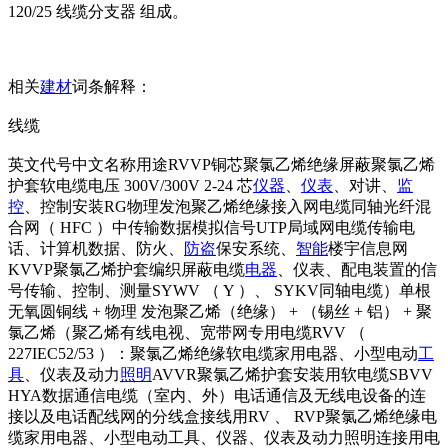
120/25 线缆分支器 组成。
相关
建材
词条解释：
线缆
英文代号中文名称用途RVVP铜芯聚氯乙烯绝缘屏蔽聚氯乙烯
护套软电缆电压 300V/300V 2-24 芯
仪器
、
仪表
、对讲、
监
控
、控制安装RG物理发泡聚乙烯绝缘接入网电缆同轴光纤混
合网（ HFC ）中传输数据模拟信号UTP局域网电缆传输电
话、计算机数据、防火、
防盗
保安系统、
智能
楼宇信息网
KVVP聚氯乙烯护套编织屏蔽电缆
电器
、仪表、配电装置的信
号传输、控制、测量SYWV （ Y ）、 SYKV同轴电缆）单根
无氧圆铜线 + 物理 发泡聚乙烯（绝缘） + （锡丝 + 铝） + 聚
氯乙烯（聚乙烯有线电视、宽带网专用电缆RVV （
227IEC52/53 ）：聚氯乙烯绝缘软电缆家用电器、小型电动
工
具
、仪表及动力
照明
AVVR聚氯乙烯护套安装用软电缆SBVV
HYA数据通信电缆（室内、外）电话通信及无线电设备的连
接以及电话配线网的分线盒接线用RV 、 RVP聚氯乙烯绝缘电
缆家用电器、小型电动工具、仪器、仪表及动力照明连接用电