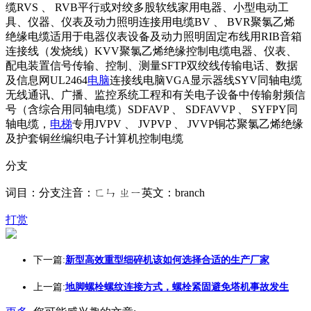
缆RVS 、 RVB平行或对绞多股软线家用电器、小型电动工
具、仪器、仪表及动力照明连接用电缆BV 、 BVR聚氯乙烯
绝缘电缆适用于电器仪表设备及动力照明固定布线用RIB音箱
连接线（发烧线）KVV聚氯乙烯绝缘控制电缆电器、仪表、
配电装置信号传输、控制、测量SFTP双绞线传输电话、数据
及信息网UL2464
电脑
连接线电脑VGA显示器线SYV同轴电缆
无线通讯、广播、监控系统工程和有关电子设备中传输射频信
号（含综合用同轴电缆）SDFAVP 、 SDFAVVP 、 SYFPY同
轴电缆，
电梯
专用JVPV 、 JVPVP 、 JVVP铜芯聚氯乙烯绝缘
及护套铜丝编织电子计算机控制电缆
分支
词目：分支注音：ㄈㄣ ㄓㄧ英文：branch
打赏
下一篇:
新型高效重型细碎机该如何选择合适的生产厂家
上一篇:
地脚螺栓螺纹连接方式，螺栓紧固避免塔机事故发生