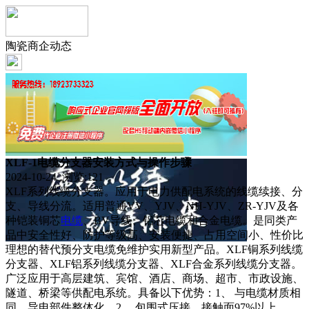
陶瓷商企动态
XLF-1电缆分支器安装方式与操作步骤
2024-10-24 浏览:
121
XLF系列线缆分支器。应用于电力供配电系统的线缆续接、分
支、导线分流。适用普通VV、YJV、NH-YJV、ZR-YJV及各
种铠装铜芯
电缆
、BV导线、铝芯电缆和合金电缆。是同类产
品中安全性好、防护等级高、安装便捷、占用空间小、性价比
理想的替代预分支电缆免维护实用新型产品。XLF铜系列线缆
分支器、XLF铝系列线缆分支器、XLF合金系列线缆分支器。
广泛应用于高层建筑、宾馆、酒店、商场、超市、市政设施、
隧道、桥梁等供配电系统。具备以下优势：1、 与电缆材质相
同。导电部件整体化。2、 包围式压接，接触面97%以上。