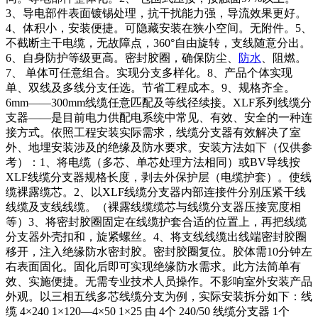
3、导电部件表面镀锡处理，抗干扰能力强，导流效果更好。
4、体积小，安装便捷。可隐藏安装在狭小空间。无附件。5、
不截断主干电缆，无故障点，360°自由旋转，支线随意分出。
6、自身防护等级更高。密封胶圈，确保防尘、
防水
、阻燃。
7、 单体可任意组合。实现分支多样化。8、产品个体实现
单、双线及多线分支任选。节省工程成本。9、规格齐全。
6mm——300mm线缆任意匹配及等线径续接。XLF系列线缆分
支器——是目前电力供配电系统中常见、有效、安全的一种连
接方式。依照工程安装实际需求，线缆分支器有效解决了室
外、地埋安装涉及的绝缘及防水要求。安装方法如下（仅供参
考）：1、将电缆（多芯、单芯处理方法相同）或BV导线按
XLF线缆分支器规格长度，剥去外保护层（电缆护套）。使线
缆裸露缆芯。2、以XLF线缆分支器内部连接件分别压紧干线
线缆及支线线缆。（裸露线缆缆芯与线缆分支器压接宽度相
等）3、将密封胶圈固定在线缆护套合适的位置上，再把线缆
分支器外壳扣和，旋紧螺丝。4、将支线线缆出线端密封胶圈
移开，注入绝缘防水密封胶。密封胶圈复位。胶体需10分钟左
右表面固化。固化后即可实现绝缘防水需求。此方法简单有
效、实施便捷。无需专业技术人员操作。不影响室外安装产品
外观。以三相五线多芯线缆分支为例，实际安装拆分如下：线
缆 4×240 1×120—4×50 1×25 由 4个 240/50 线缆分支器 1个