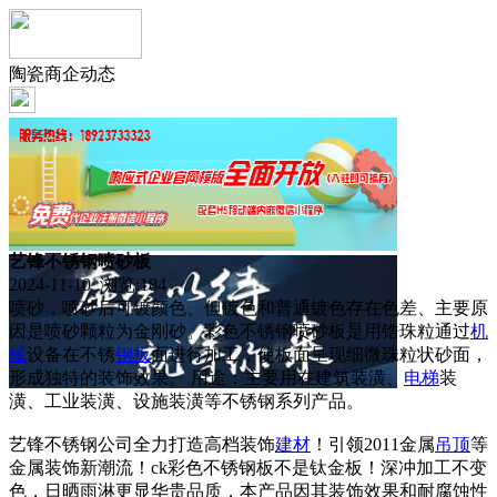
陶瓷商企动态
艺锋不锈钢喷砂板
2024-11-10 浏览:
184
喷砂，喷砂后可镀颜色、但镀色和普通镀色存在色差、主要原
因是喷砂颗粒为金刚砂。彩色不锈钢喷砂板是用锆珠粒通过
机
械
设备在不锈
钢板
面进行加工，使板面呈现细微珠粒状砂面，
形成独特的装饰效果。 用途：主要用在建筑装潢、
电梯
装
潢、工业装潢、设施装潢等不锈钢系列产品。
艺锋不锈钢公司全力打造高档装饰
建材
！引领2011金属
吊顶
等
金属装饰新潮流！ck彩色不锈钢板不是钛金板！深冲加工不变
色，日晒雨淋更显华贵品质，本产品因其装饰效果和耐腐蚀性