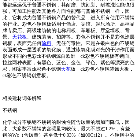
能都远远优于普通不锈钢，其耐磨、抗刻划、耐擦洗性能也很
强，可加工性能及其他各方面性能都与普通不锈钢一样，因
此，它将成为普通不锈钢产品的替代品，进入所有使用不锈钢
的行业。彩色不锈钢板适用于酒店、宾馆、娱乐场所、高档品
牌专卖店、高级建筑物的电梯厢板、车厢板、厅堂墙板、背
景、
天花板
、建筑装潢、招牌等。彩色不锈钢并不是彩色涂层
钢板，表面无任何
涂料
、无任何毒性。它是在银白色的不锈钢
表面形成一层透明的氧化膜，通过该氧化膜对光的干涉作用而
形成不同的色彩ck不锈钢源自欧洲，ck彩色不锈钢板有镜面、
拉丝两种表面，有黑色、蓝色、金色、绿色、紫色等漂亮的色
彩，图案丰富ck彩色不锈钢
天花
板，ck彩色不锈钢装饰大板，
ck彩色不锈钢创意板。
相关建材词条解释：
不锈钢
化学成分不锈钢不锈钢的耐蚀性随含碳量的增加而降低，因
此，大多数不锈钢的含碳量均较低，最大不超过1.2%，有些
钢的Wc（含碳量）甚至低于0.03%（如00Cr12）。不锈钢中的