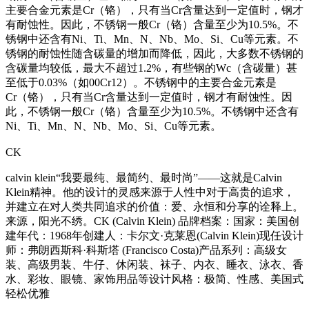
主要合金元素是Cr（铬），只有当Cr含量达到一定值时，钢才
有耐蚀性。因此，不锈钢一般Cr（铬）含量至少为10.5%。不
锈钢中还含有Ni、Ti、Mn、N、Nb、Mo、Si、Cu等元素。不
锈钢的耐蚀性随含碳量的增加而降低，因此，大多数不锈钢的
含碳量均较低，最大不超过1.2%，有些钢的Wc（含碳量）甚
至低于0.03%（如00Cr12）。不锈钢中的主要合金元素是
Cr（铬），只有当Cr含量达到一定值时，钢才有耐蚀性。因
此，不锈钢一般Cr（铬）含量至少为10.5%。不锈钢中还含有
Ni、Ti、Mn、N、Nb、Mo、Si、Cu等元素。
CK
calvin klein“我要最纯、最简约、最时尚”——这就是Calvin
Klein精神。他的设计的灵感来源于人性中对于高贵的追求，
并建立在对人类共同追求的价值：爱、永恒和分享的诠释上。
来源，阳光不绣。CK (Calvin Klein) 品牌档案：国家：美国创
建年代：1968年创建人：卡尔文·克莱恩(Calvin Klein)现任设计
师：弗朗西斯科·科斯塔 (Francisco Costa)产品系列：高级女
装、高级男装、牛仔、休闲装、袜子、内衣、睡衣、泳衣、香
水、彩妆、眼镜、家饰用品等设计风格：极简、性感、美国式
轻松优雅