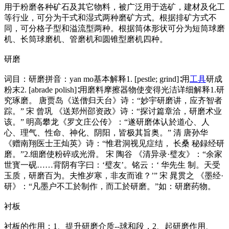
用于粉磨各种矿石及其它物料，被广泛用于选矿，建材及化工
等行业，可分为干式和湿式两种磨矿方式。根据排矿方式不
同，可分格子型和溢流型两种。根据筒体形状可分为短筒球磨
机、长筒球磨机、管磨机和圆锥型磨机四种。
研磨
词目：研磨拼音：yan mo基本解释1. [pestle; grind]∶用
工具
研成
粉末2. [abrade polish]∶用磨料摩擦器物使变得光洁详细解释1.研
究琢磨。 唐贾岛《送僧归天台》诗：“妙宇研磨讲，应齐智者
踪。” 宋 曾巩 《送郑州邵资政》诗：“探讨篇章洽，研磨术业
该。” 明高攀龙《罗文庄公传》：“遂研磨体认於道心、人
心、理气、性命、神化、阴阳，皆极其旨奥。” 清 唐孙华
《赠南翔医士王灿英》诗：“惟君洞视见症结， 长桑 秘録经研
磨。”2.细磨使粉碎或光滑。 宋 陶谷 《清异录·璧友》：“余家
世寳一砚……背阴有字曰：‘璧友’。铭云：‘ 华先生 制。天受
玉质，研磨百为。夫惟岁寒，非友而谁？’” 宋 晁贯之 《墨经·
研》：“凡墨户不工於制作，而工於研磨。”如：研磨药物。
衬板
衬板的作用：1、提升研磨介质--球和段，2、起研磨作用、