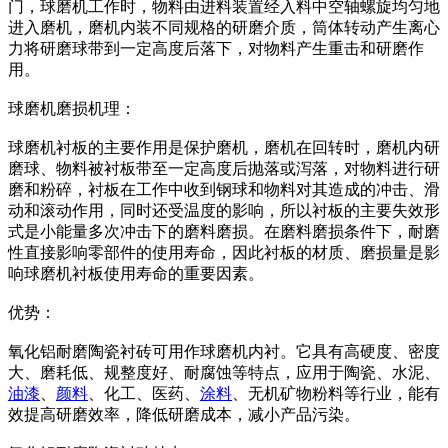
门，球磨机工作时，物料由进料装置经入料中空轴螺旋均匀地
进入磨机，磨机内装不同规格的研磨介质，筒体转动产生离心
力将研磨球带到一定高度后落下，对物料产生重击和研磨作
用。
球磨机磨损机理：
球磨机衬板的主要作用是保护磨机，磨机在回转时，磨机内研
磨球、物料被衬板带至一定高度后抛落或泻落，对物料进行研
磨和粉碎，衬板在工作中收到钢球和物料对其造成的冲击、滑
动和滚动作用，同时还受温度的影响，所以衬板的主要失效形
式是小能量多次冲击下的磨料磨损。在磨料磨损条件下，耐磨
性直接影响零部件的使用寿命，因此衬板的材质、磨损量是影
响球磨机衬板使用寿命的重要因素。
优势：
氧化铝耐磨陶瓷衬砖可用作球磨机内衬。它具有高硬度、密度
大、磨耗低、规整度好、耐腐蚀等特点，应用于陶瓷、水泥、
油漆
、
颜料
、化工、医药、
涂料
、无机矿物粉料等行业，能有
效提高研磨效率，降低研磨成本，减小产品污染。