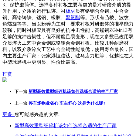
3、保护磨筒体。选择各种衬板主要考虑的是对研磨介质的提
升作用，介质的运行轨迹。衬
板材
质有铬钼合金钢、中合金
钢、高铬铸铁、锰钢、橡胶、
聚氨酯
等。形状有凸棱、波纹、
角螺旋等等。当以粉碎为主时，要求衬板对研磨体的推举能力
较强，同时衬板应具有良好的抗冲击性能，高锰钢ZGMn13有
足够的抗冲击韧性，但不耐磨且易变形，现在大多数已改用双
介质淬火工艺中合金钢或铬钼合金钢衬板。比较几种耐磨材
料，以双介质淬火工艺中合金钢性能最优，使用寿命最长，国
内主要生产厂家：张家港恒信达、驻马店力胜等，优越性在大
中型球磨机中更明显、性价比最高。
打赏
下一篇:
新型高效重型细碎机该如何选择合适的生产厂家
上一篇:
停车场物业省心 车主舒心 这是为什么呢?
更多»
您可能感兴趣的文章:
新型高效重型细碎机该如何选择合适的生产厂家