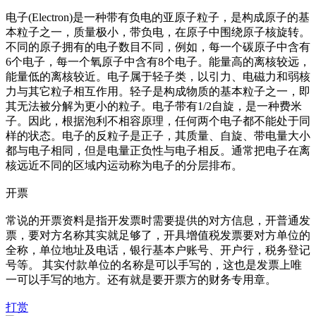
电子(Electron)是一种带有负电的亚原子粒子，是构成原子的基
本粒子之一，质量极小，带负电，在原子中围绕原子核旋转。
不同的原子拥有的电子数目不同，例如，每一个碳原子中含有
6个电子，每一个氧原子中含有8个电子。能量高的离核较远，
能量低的离核较近。电子属于轻子类，以引力、电磁力和弱核
力与其它粒子相互作用。轻子是构成物质的基本粒子之一，即
其无法被分解为更小的粒子。电子带有1/2自旋，是一种费米
子。因此，根据泡利不相容原理，任何两个电子都不能处于同
样的状态。电子的反粒子是正子，其质量、自旋、带电量大小
都与电子相同，但是电量正负性与电子相反。通常把电子在离
核远近不同的区域内运动称为电子的分层排布。
开票
常说的开票资料是指开发票时需要提供的对方信息，开普通发
票，要对方名称其实就足够了，开具增值税发票要对方单位的
全称，单位地址及电话，银行基本户账号、开户行，税务登记
号等。 其实付款单位的名称是可以手写的，这也是发票上唯
一可以手写的地方。还有就是要开票方的财务专用章。
打赏