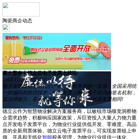
陶瓷商企动态
喜大普奔丨德立云电子发票上线啦!
2024-11-28 浏览:
110
电子发票是信息时代的产物，由税务局统一发放，全国采用统
一的编码和防伪技术，电子发票上附有电子税局的签名机制，
其法律效力、基本用途和基本使用规定与纸质发票相同!
德立云作为智慧物业解决方案服务商，以敏锐市场嗅觉洞察物
企需求趋势，积极响应国家政策，斥巨资投入大量人力物力重
点开发电子发票平台，为物业行业提供低开发、零难度、高品
质的全新用票体验。德立云电子发票平台，可实现发票链上申
领、开具和无纸化
智能
税务管理，为物业行业提供一体化