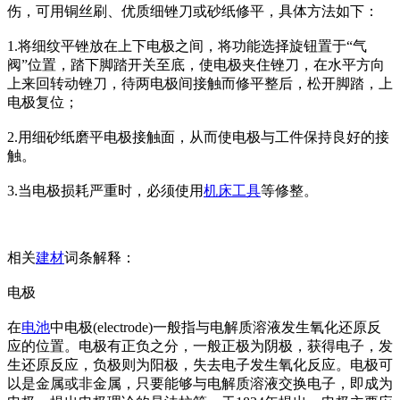
伤，可用铜丝刷、优质细锉刀或砂纸修平，具体方法如下：
1.将细纹平锉放在上下电极之间，将功能选择旋钮置于“气
阀”位置，踏下脚踏开关至底，使电极夹住锉刀，在水平方向
上来回转动锉刀，待两电极间接触而修平整后，松开脚踏，上
电极复位；
2.用细砂纸磨平电极接触面，从而使电极与工件保持良好的接
触。
3.当电极损耗严重时，必须使用
机床
工具
等修整。
相关
建材
词条解释：
电极
在
电池
中电极(electrode)一般指与电解质溶液发生氧化还原反
应的位置。电极有正负之分，一般正极为阴极，获得电子，发
生还原反应，负极则为阳极，失去电子发生氧化反应。电极可
以是金属或非金属，只要能够与电解质溶液交换电子，即成为