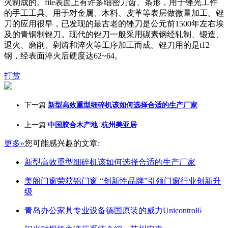
火制成的。file表面上有许多细密刀齿、条形，用于锉光工件
的手工工具。用于对金属、木料、皮革等表层做微量加工。锉
刀的应用很早，已发现的最古老的锉刀是公元前1500年左右埃
及的青铜制锉刀。现代的锉刀一般采用碳素钢经轧制、锻造、
退火、磨削、剁齿和淬火等工序加工而成。锉刀用的是t12
钢，经表面淬火后硬度达62~64。
打赏
下一篇:
新型高效重型细碎机该如何选择合适的生产厂家
上一篇:
中国胶合木产地_杭州美亚居
更多»
您可能感兴趣的文章:
新型高效重型细碎机该如何选择合适的生产厂家
美阁门窗荣获铝门窗 “创新性品牌”引领门窗行业创新升
级
青岛办公家具专业设备德国原装的威力Unicontrol6