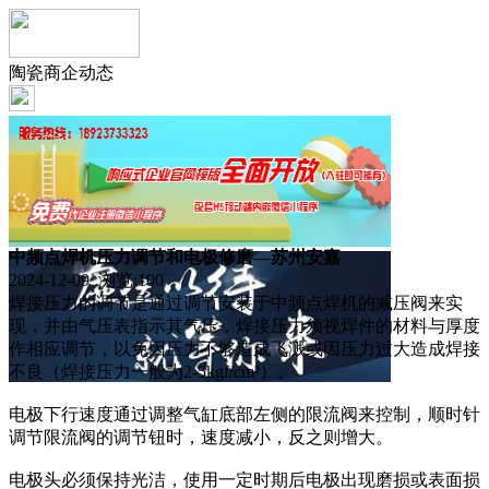
陶瓷商企动态
中频点焊机压力调节和电极修磨—苏州安嘉
2024-12-09 浏览:
100
焊接压力的调节是通过调节安装于中频点焊机的减压阀来实
现，并由气压表指示其气压，焊接压力须视焊件的材料与厚度
作相应调节，以免因压力不够造成飞溅或因压力过大造成焊接
不良（焊接压力一般为2-5kgf/cm²）。
电极下行速度通过调整气缸底部左侧的限流阀来控制，顺时针
调节限流阀的调节钮时，速度减小，反之则增大。
电极头必须保持光洁，使用一定时期后电极出现磨损或表面损