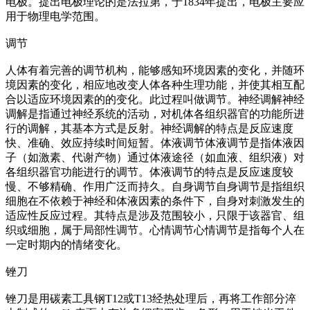
电极。提出电极理论的是法拉第，于1834年提出，电极主要应
用于物理电学范围。
调节
人体有着完善的调节机构，能够感知环境因素的变化，并随环
境因素的变化，相应地改变人体各种生理功能，并使其相互配
合以适应环境因素的的变化。此过程叫做调节。神经调解神经
调解是指通过神经系统的活动，对机体各组织器官的功能所进
行的调解，其基本方式是反射。神经调解的特点是反应速度
快、准确、效应持续时间短暂。体液调节体液调节是指体液因
子（如激素、代谢产物）通过体液途径（如血液、组织液）对
各组织器官功能进行的调节。体液调节的特点是反应速度较
慢、不够精确、作用广泛而持久。自身调节自身调节是指组织
细胞在不依赖于神经和体液因素的条件下，自身对刺激发生的
适应性反应过程。其特点是涉及范围较小，只限于该器官、组
织或细胞，属于局部性调节。心情调节心情调节是指每个人在
一定时期内的情绪变化。
锉刀
锉刀是用碳素工具钢T12或T13经热处理后，再将工作部分淬