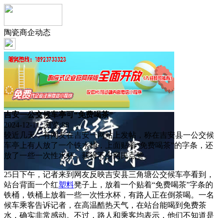
陶瓷商企动态
吉安一公交候车亭可“免费喝茶”
2024-12-11 浏览:
88
较近几天，有网友在吉安一网站上发帖，称在吉安县一公交候
车亭上有人放了一个铁水桶，上面贴着“免费喝茶”的字条，还
放了一些一次性水杯，获得不少网民点赞。
25日下午，记者来到网友反映吉安县三角塘公交候车亭看到，
站台背面一个红
塑料
凳子上，放着一个贴着“免费喝茶”字条的
铁桶，铁桶上放着一些一次性水杯，有路人正在倒茶喝。一名
候车乘客告诉记者，在高温酷热天气，在站台能喝到免费茶
水，确实非常感动。不过，路人和乘客均表示，他们不知道是