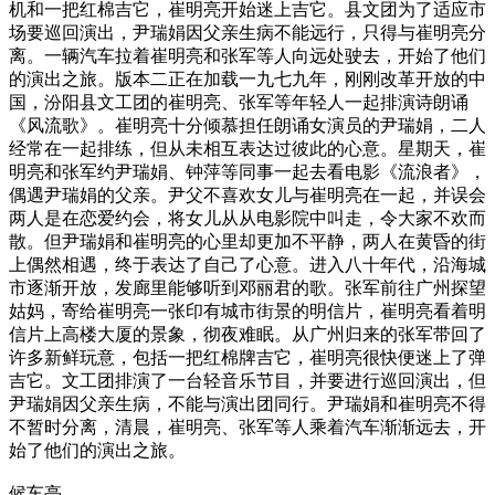
机和一把红棉吉它，崔明亮开始迷上吉它。县文团为了适应市
场要巡回演出，尹瑞娟因父亲生病不能远行，只得与崔明亮分
离。一辆汽车拉着崔明亮和张军等人向远处驶去，开始了他们
的演出之旅。版本二正在加载一九七九年，刚刚改革开放的中
国，汾阳县文工团的崔明亮、张军等年轻人一起排演诗朗诵
《风流歌》。崔明亮十分倾慕担任朗诵女演员的尹瑞娟，二人
经常在一起排练，但从未相互表达过彼此的心意。星期天，崔
明亮和张军约尹瑞娟、钟萍等同事一起去看电影《流浪者》，
偶遇尹瑞娟的父亲。尹父不喜欢女儿与崔明亮在一起，并误会
两人是在恋爱约会，将女儿从从电影院中叫走，令大家不欢而
散。但尹瑞娟和崔明亮的心里却更加不平静，两人在黄昏的街
上偶然相遇，终于表达了自己了心意。进入八十年代，沿海城
市逐渐开放，发廊里能够听到邓丽君的歌。张军前往广州探望
姑妈，寄给崔明亮一张印有城市街景的明信片，崔明亮看着明
信片上高楼大厦的景象，彻夜难眠。从广州归来的张军带回了
许多新鲜玩意，包括一把红棉牌吉它，崔明亮很快便迷上了弹
吉它。文工团排演了一台轻音乐节目，并要进行巡回演出，但
尹瑞娟因父亲生病，不能与演出团同行。尹瑞娟和崔明亮不得
不暂时分离，清晨，崔明亮、张军等人乘着汽车渐渐远去，开
始了他们的演出之旅。
候车亭