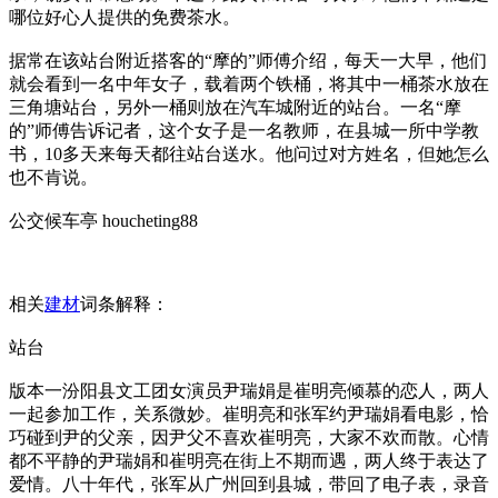
哪位好心人提供的免费茶水。
据常在该站台附近搭客的“摩的”师傅介绍，每天一大早，他们
就会看到一名中年女子，载着两个铁桶，将其中一桶茶水放在
三角塘站台，另外一桶则放在汽车城附近的站台。一名“摩
的”师傅告诉记者，这个女子是一名教师，在县城一所中学教
书，10多天来每天都往站台送水。他问过对方姓名，但她怎么
也不肯说。
公交候车亭 houcheting88
相关
建材
词条解释：
站台
版本一汾阳县文工团女演员尹瑞娟是崔明亮倾慕的恋人，两人
一起参加工作，关系微妙。崔明亮和张军约尹瑞娟看电影，恰
巧碰到尹的父亲，因尹父不喜欢崔明亮，大家不欢而散。心情
都不平静的尹瑞娟和崔明亮在街上不期而遇，两人终于表达了
爱情。八十年代，张军从广州回到县城，带回了电子表，录音