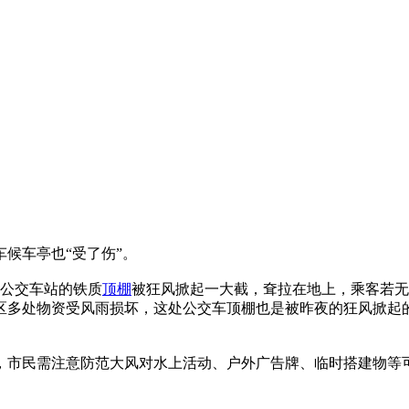
候车亭也“受了伤”。
，公交车站的铁质
顶棚
被狂风掀起一大截，耷拉在地上，乘客若无
区多处物资受风雨损坏，这处公交车顶棚也是被昨夜的狂风掀起
，市民需注意防范大风对水上活动、户外广告牌、临时搭建物等