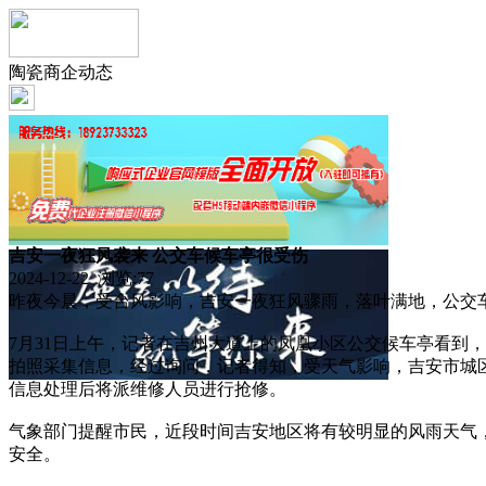
陶瓷商企动态
吉安一夜狂风袭来 公交车候车亭很受伤
2024-12-22 浏览:
77
昨夜今晨，受台风影响，吉安一夜狂风骤雨，落叶满地，公交车
7月31日上午，记者在吉州大道上的凤凰小区公交候车亭看到
拍照采集信息，经过询问，记者得知，受天气影响，吉安市城
信息处理后将派维修人员进行抢修。
气象部门提醒市民，近段时间吉安地区将有较明显的风雨天气
安全。