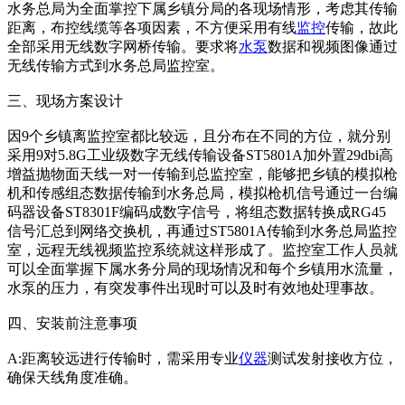
水务总局为全面掌控下属乡镇分局的各现场情形，考虑其传输
距离，布控线缆等各项因素，不方便采用有线
监控
传输，故此
全部采用无线数字网桥传输。要求将
水泵
数据和视频图像通过
无线传输方式到水务总局监控室。
三、现场方案设计
因9个乡镇离监控室都比较远，且分布在不同的方位，就分别
采用9对5.8G工业级数字无线传输设备ST5801A加外置29dbi高
增益抛物面天线一对一传输到总监控室，能够把乡镇的模拟枪
机和传感组态数据传输到水务总局，模拟枪机信号通过一台编
码器设备ST8301F编码成数字信号，将组态数据转换成RG45
信号汇总到网络交换机，再通过ST5801A传输到水务总局监控
室，远程无线视频监控系统就这样形成了。监控室工作人员就
可以全面掌握下属水务分局的现场情况和每个乡镇用水流量，
水泵的压力，有突发事件出现时可以及时有效地处理事故。
四、安装前注意事项
A:距离较远进行传输时，需采用专业
仪器
测试发射接收方位，
确保天线角度准确。