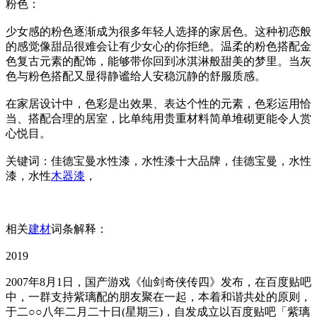
粉色：
少女感的粉色逐渐成为很多年轻人选择的家居色。这种初恋般
的感觉像甜品很难会让有少女心的你拒绝。温柔的粉色搭配金
色复古元素的配饰，能够带你回到冰淇淋般甜美的梦里。当灰
色与粉色搭配又显得静谧给人安稳沉静的舒服质感。
在家居设计中，色彩是出效果、表达个性的元素，色彩运用恰
当、搭配合理的居室，比单纯用贵重材料简单堆砌更能令人赏
心悦目。
关键词：佳德宝曼水性漆，水性漆十大品牌，佳德宝曼，水性
漆，水性
木器漆
，
相关
建材
词条解释：
2019
2007年8月1日，国产游戏《仙剑奇侠传四》发布，在百度贴吧
中，一群支持紫璃配的朋友聚在一起，本着和谐共处的原则，
于二○○八年二月二十日(星期三)，自发成立以百度贴吧「紫璃