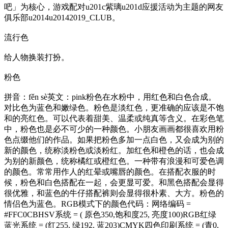
吧」为核心，游戏配对u201c紫璃u201d应援活动为主题的网友
俱乐部u2014u20142019_CLUB。
流行色
给人物换装打扮。
粉色
拼音：fěn sè英文：pink粉色在水粉中，用红色和白色合成。
对比色为蓝色和嫩绿色。粉色是淡红色，更准确的应该是不饱
和的亮红色。可以代表着甜美、温柔或纯真等含义。在彩色笔
中，粉色也是必不可少的一种颜色。小朋友画画都很喜欢用粉
色点缀他们的作品。如果把粉色多加一点白色，又会成为别的
新的颜色，统称淡粉色或淡粉红。加红色和橙色的话，也会成
为别的新颜色，统称橘红或橙红色。一种带有浪漫和可爱色调
的颜色。常常用作人的红晕或嘴唇的颜色。在搭配衣服的时
候，粉色和白色搭配在一起，会更显可爱。和黑色搭配会显得
很优雅，和蓝色的牛仔搭配裤则会显得很朴素、大方。粉色的
情侣色为蓝色。RGB模式下的颜色代码：网络编码 =
#FFC0CBHSV系统 = ( 原色350,饱和度25, 亮度100)RGB红绿
蓝光系统 = (红255, 绿192, 蓝203)CMYK四色印刷系统 = (青0,