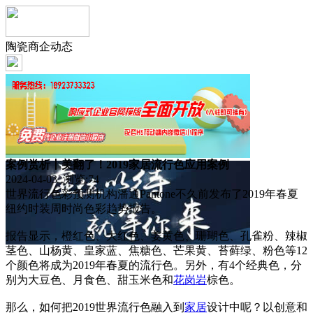
陶瓷商企动态
案例赏析丨美翻了！2019家居流行色应用案例
2024-04-03 浏览:
74
世界流行色彩预测机构潘通Pantone不久前发布了2019年春夏
纽约时装周时尚色彩趋势报告。
报告显示，橙红色、大红色、姜黄色、珊瑚色、孔雀粉、辣椒
茎色、山杨黄、皇家蓝、焦糖色、芒果黄、苔藓绿、粉色等12
个颜色将成为2019年春夏的流行色。另外，有4个经典色，分
别为大豆色、月食色、甜玉米色和
花岗岩
棕色。
那么，如何把2019世界流行色融入到
家居
设计中呢？以创意和