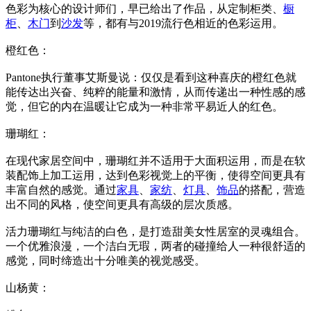
色彩为核心的设计师们，早已给出了作品，从定制柜类、
橱
柜
、
木门
到
沙发
等，都有与2019流行色相近的色彩运用。
橙红色：
Pantone执行董事艾斯曼说：仅仅是看到这种喜庆的橙红色就
能传达出兴奋、纯粹的能量和激情，从而传递出一种性感的感
觉，但它的内在温暖让它成为一种非常平易近人的红色。
珊瑚红：
在现代家居空间中，珊瑚红并不适用于大面积运用，而是在软
装配饰上加工运用，达到色彩视觉上的平衡，使得空间更具有
丰富自然的感觉。通过
家具
、
家纺
、
灯具
、
饰品
的搭配，营造
出不同的风格，使空间更具有高级的层次质感。
活力珊瑚红与纯洁的白色，是打造甜美女性居室的灵魂组合。
一个优雅浪漫，一个洁白无瑕，两者的碰撞给人一种很舒适的
感觉，同时缔造出十分唯美的视觉感受。
山杨黄：